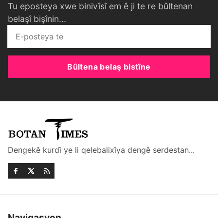
Tu eposteya xwe binivîsî em ê ji te re bûltenan
belaşî bişînin...
Bûltena belaş bistîne
Dengekê kurdî ye li qelebalixîya dengê serdestan...
Navigasyon