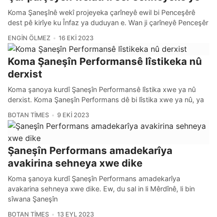
Koma Şaneşînê wekî projeyeka çarîneyê ewil bi Penceşêrê
dest pê kirîye ku Înfaz ya duduyan e. Wan ji çarîneyê Penceşêr
ENGIN ÖLMEZ
16 EKI 2023
Koma Şaneşîn Performansê lîstikeka nû
derxist
Koma şanoya kurdî Şaneşîn Performansê lîstika xwe ya nû
derxist. Koma Şaneşîn Performans dê bi lîstika xwe ya nû, ya
BOTAN TIMES
9 EKI 2023
Şaneşîn Performans amadekarîya
avakirina sehneya xwe dike
Koma şanoya kurdî Şaneşîn Performans amadekarîya
avakarina sehneya xwe dike. Ew, du sal in li Mêrdînê, li bin
sîwana Şaneşîn
BOTAN TIMES
13 EYL 2023