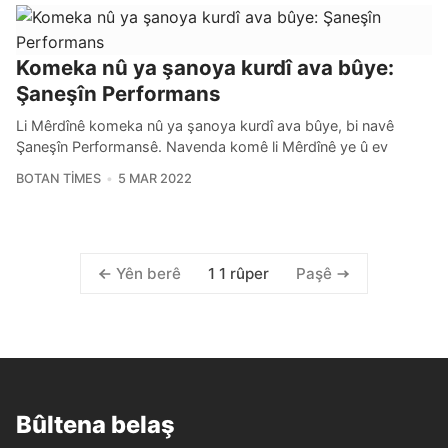
Komeka nû ya şanoya kurdî ava bûye:
Şaneşîn Performans
Li Mêrdînê komeka nû ya şanoya kurdî ava bûye, bi navê
Şaneşîn Performansê. Navenda komê li Mêrdînê ye û ev
BOTAN TIMES
5 MAR 2022
1 1 rûper
Yên berê
Paşê
Bûltena belaş