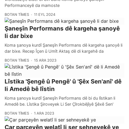
Performanceyê da mamoste
BOTAN TIMES
11 EYL 2024
Şaneşîn Performans dê kargeha şanoyê
li dar bixe
Koma şanoya kurdî Şaneşîn Performans dê kargeha şanoyê li
dar bixe. Recep Îçen û Umît Aktaş dê di kargehê da
BOTAN TIMES
15 ARA 2023
Lîstika 'Şengê û Pengê' û 'Şêx Sen'anî' dê
li Amedê bê lîstin
Koma şanoya kurdî Şaneşîn Performans dê bi du lîstikan li
Amedê be. Lîstika Şiroveyek Li Ser Çîrokbêjîyê Şêxê Sen'
BOTAN TIMES
1 ARA 2023
Çar parçeyên welatî li ser sehneyekê ye