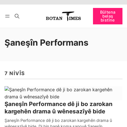
Têkevê
Bûltena belaş bistîne
Bûltena
belaş
bişopîne
bistîne
Şaneşîn Performans
7 NIVÎS
Şaneşîn Performance dê ji bo zarokan
kargehên drama û wênesazîyê bide
Şaneşîn Performance dê ji bo zarokan kargehên drama û
wênesazîyê bide. Di bin banê koma şanoyê Şaneşîn