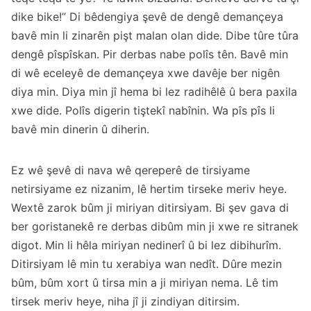
dike bike!’’ Di bêdengiya şevê de dengê demançeya
bavê min li zinarên pişt malan olan dide. Dibe tûre tûra
dengê pîspîskan. Pir derbas nabe polîs tên. Bavê min
di wê eceleyê de demançeya xwe davêje ber nigên
diya min. Diya min jî hema bi lez radihêlê û bera paxila
xwe dide. Polîs digerin tiştekî nabînin. Wa pîs pîs li
bavê min dinerin û diherin.
Ez wê şevê di nava wê qereperê de tirsiyame
netirsiyame ez nizanim, lê hertim tirseke meriv heye.
Wextê zarok bûm ji miriyan ditirsiyam. Bi şev gava di
ber goristanekê re derbas dibûm min ji xwe re sitranek
digot. Min li hêla miriyan nedinerî û bi lez dibihurîm.
Ditirsiyam lê min tu xerabiya wan nedît. Dûre mezin
bûm, bûm xort û tirsa min a ji miriyan nema. Lê tim
tirsek meriv heye, niha jî ji zindiyan ditirsim.