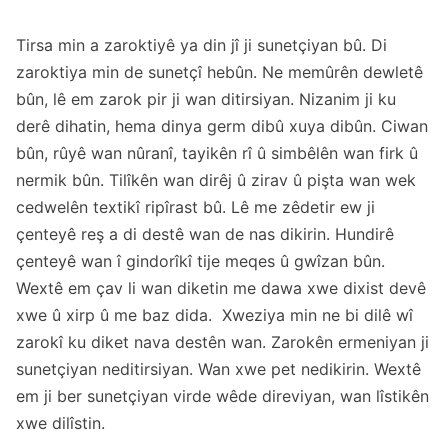
Tirsa min a zaroktiyê ya din jî ji sunetçiyan bû. Di
zaroktiya min de sunetçî hebûn. Ne memûrên dewletê
bûn, lê em zarok pir ji wan ditirsiyan. Nizanim ji ku
derê dihatin, hema dinya germ dibû xuya dibûn. Ciwan
bûn, rûyê wan nûranî, tayikên rî û simbêlên wan firk û
nermik bûn. Tilîkên wan dirêj û zirav û pişta wan wek
cedwelên textikî ripîrast bû. Lê me zêdetir ew ji
çenteyê reş a di destê wan de nas dikirin. Hundirê
çenteyê wan î gindorîkî tije meqes û gwîzan bûn.
Wextê em çav li wan diketin me dawa xwe dixist devê
xwe û xirp û me baz dida. Xweziya min ne bi dilê wî
zarokî ku diket nava destên wan. Zarokên ermeniyan ji
sunetçiyan neditirsiyan. Wan xwe pet nedikirin. Wextê
em ji ber sunetçiyan virde wêde direviyan, wan lîstikên
xwe dilîstin.