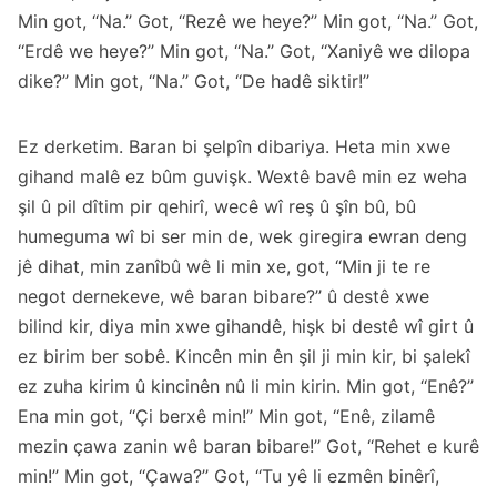
Min got, ‘‘Na.’’ Got, ‘‘Rezê we heye?’’ Min got, ‘‘Na.’’ Got,
‘‘Erdê we heye?’’ Min got, ‘‘Na.’’ Got, ‘‘Xaniyê we dilopa
dike?’’ Min got, ‘‘Na.’’ Got, ‘‘De hadê siktir!’’
Ez derketim. Baran bi şelpîn dibariya. Heta min xwe
gihand malê ez bûm guvişk. Wextê bavê min ez weha
şil û pil dîtim pir qehirî, wecê wî reş û şîn bû, bû
humeguma wî bi ser min de, wek giregira ewran deng
jê dihat, min zanîbû wê li min xe, got, ‘‘Min ji te re
negot dernekeve, wê baran bibare?’’ û destê xwe
bilind kir, diya min xwe gihandê, hişk bi destê wî girt û
ez birim ber sobê. Kincên min ên şil ji min kir, bi şalekî
ez zuha kirim û kincinên nû li min kirin. Min got, ‘‘Enê?’’
Ena min got, ‘‘Çi berxê min!’’ Min got, ‘‘Enê, zilamê
mezin çawa zanin wê baran bibare!’’ Got, ‘‘Rehet e kurê
min!’’ Min got, ‘‘Çawa?’’ Got, ‘‘Tu yê li ezmên binêrî,