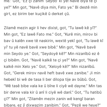
me.’’ Got, ‘‘Ez çi zanim ‘Seydo’ ki ye! Navê diya te çi
ye?’’ Min got, ‘‘Navê diya min, Fato ye.’’ Bi destê min
girt, ez birim ber kuçikê û derket çû.
Zilamê mezin agir li hev dixist, got, ‘‘Tu lawê kê yî?’’
Min got, ‘‘Ez lawê Fato me.’’ Got, ‘‘Kurê min, mirov bi
bav û kalên xwe tê naskirin, wextê yekî got, ‘Tu lawê kî
yî’ tu yê navê bavê xwe bibê.’’ Min got, ‘‘Navê bavê
min Seydo ye.’’ Got, ‘‘Seydoyê kê?’’ Min nizanîbû ez ê
çi bibêm. Got, ‘‘Navê kalkê te çi ye?’’ Min got, ‘‘Navê
kalkê min Xelo ye.’’ Got, ‘‘Xeloyê kê?’’ Min nizanîbû.
Got, ‘‘Gerek mirov navê heft bavê xwe zanibe.’’ Ji min
hebekî bi wê de tasa li ber dilopa tije av bûbû. Got,
‘‘Wê tasê bibe vala ke û bîne li ciyê wê dayne.’’ Min tas
bir derve vala kir û anî li ciyê wê danî.’’ Got, ‘‘Tu hatibû
çi?’’ Min got, ‘‘Zilamên mezin zanin wê kengî baran
bibare, ez jî dixwazim zanibim.’’ Got, ‘‘Pezê we heye?’’