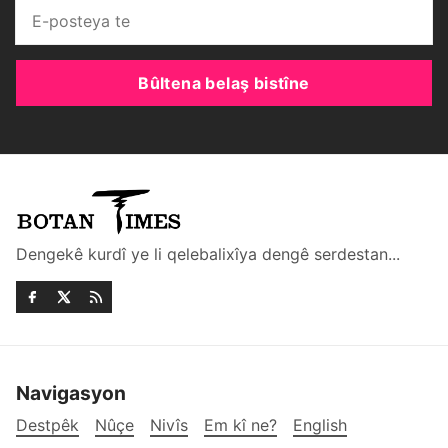
Bûltena belaş bistîne
Dengekê kurdî ye li qelebalixîya dengê serdestan...
Navigasyon
Destpêk
Nûçe
Nivîs
Em kî ne?
English