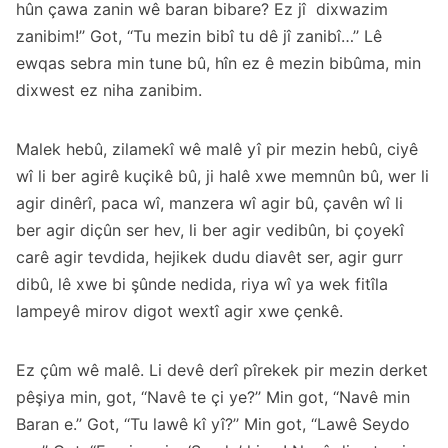
hûn çawa zanin wê baran bibare? Ez jî dixwazim
zanibim!’’ Got, ‘‘Tu mezin bibî tu dê jî zanibî…’’ Lê
ewqas sebra min tune bû, hîn ez ê mezin bibûma, min
dixwest ez niha zanibim.
Malek hebû, zilamekî wê malê yî pir mezin hebû, ciyê
wî li ber agirê kuçikê bû, ji halê xwe memnûn bû, wer li
agir dinêrî, paca wî, manzera wî agir bû, çavên wî li
ber agir diçûn ser hev, li ber agir vedibûn, bi çoyekî
carê agir tevdida, hejikek dudu diavêt ser, agir gurr
dibû, lê xwe bi şûnde nedida, riya wî ya wek fitîla
lampeyê mirov digot wextî agir xwe çenkê.
Ez çûm wê malê. Li devê derî pîrekek pir mezin derket
pêşiya min, got, ‘‘Navê te çi ye?’’ Min got, ‘‘Navê min
Baran e.’’ Got, ‘‘Tu lawê kî yî?’’ Min got, ‘‘Lawê Seydo