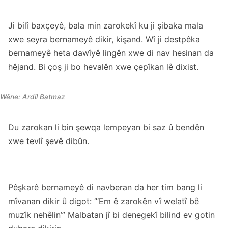
Ji bilî baxçeyê, bala min zarokekî ku ji şibaka mala
xwe seyra bernameyê dikir, kişand. Wî ji destpêka
bernameyê heta dawîyê lingên xwe di nav hesinan da
hêjand. Bi çoş ji bo hevalên xwe çepîkan lê dixist.
Wêne: Ardil Batmaz
Du zarokan li bin şewqa lempeyan bi saz û bendên
xwe tevlî şevê dibûn.
Pêşkarê bernameyê di navberan da her tim bang li
mîvanan dikir û digot: “‘Em ê zarokên vî welatî bê
muzîk nehêlin’” Malbatan jî bi denegekî bilind ev gotin