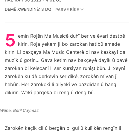
HAZIRAN 08 2023
4:02 ÖS
DEMÊ XWENDINÊ: 3 DQ
PARVE BIKE
5
emîn Rojên Ma Musicê duhî ber ve êvarî destpê
kirin. Roja yekem ji bo zarokan hatibû amade
kirin. Li baxçeya Ma Music Centerê di nav keskayî da
muzîk û gotin… Gava ketim nav baxçeyê dayik û bavê
zarokan bi kelecanî li ser kursîyan runîştibûn. Ji xeynî
zarokên ku dê derkevin ser dikê, zorokên mîvan jî
hebûn. Her zarokekî li alîyekî ve bazdidan û bang
dikirin. Wekî parqeka bi reng û deng bû.
Wêne: Beril Caymaz
Zarokên keçîk cil û bergên bi gul û kulîlkên rengîn li