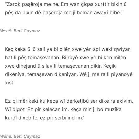
“Zarok paşêroja me ne. Em wan çiqas xurttir bikin û
pêş da bixin dê paşeroja me jî heman awayî bibe.”
Wenê: Beril Caymaz
Keçikeka 5-6 salî ya bi cilên xwe yên spi wekî qwîyan
hat li pêş temaşevanan. Bi rûyê xwe yê bi ken milên
xwe dihejand û silav li temaşevanan dikir. Keçik
dikenîya, temaşevan dikenîyan. Wê ji me ra li piyanoyê
xist.
Ez bi mêrikekî ku keça wî derketibû ser dikê ra axivim.
Wî digot ‘Ez pir kelecan im. Keça min ji bo muzîka
kurdî dixebite, ez pir serbilind im.’
Wêne: Beril Caymaz