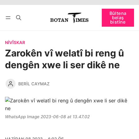
Têkevê
Bûltena belaş bistîne
Bûltena
belaş
bişopîne
bistîne
NIVÎSKAR
Zarokên vî welatî bi reng û
dengên xwe li ser dikê ne
BERIL CAYMAZ
WhatsApp Image 2023-06-08 at 13.47.02