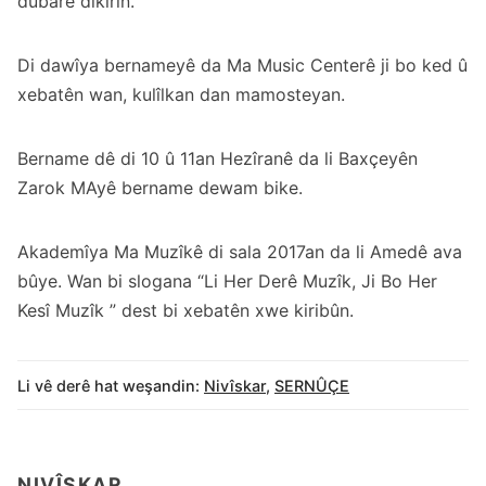
dubare dikirin.
Di dawîya bernameyê da Ma Music Centerê ji bo ked û
xebatên wan, kulîlkan dan mamosteyan.
Bername dê di 10 û 11an Hezîranê da li Baxçeyên
Zarok MAyê bername dewam bike.
Akademîya Ma Muzîkê di sala 2017an da li Amedê ava
bûye. Wan bi slogana “Li Her Derê Muzîk, Ji Bo Her
Kesî Muzîk ” dest bi xebatên xwe kiribûn.
Li vê derê hat weşandin:
Nivîskar
,
SERNÛÇE
NIVÎSKAR