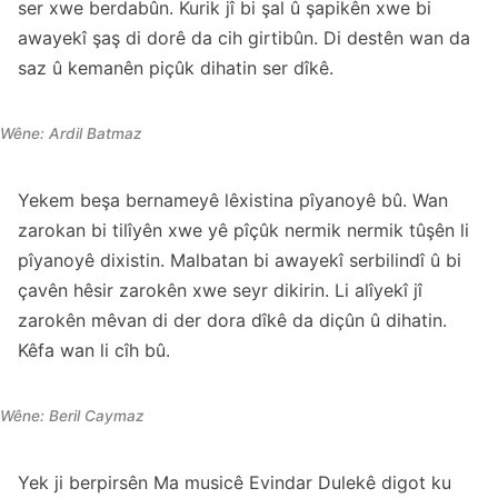
ser xwe berdabûn. Kurik jî bi şal û şapikên xwe bi
awayekî şaş di dorê da cih girtibûn. Di destên wan da
saz û kemanên piçûk dihatin ser dîkê.
Wêne: Ardil Batmaz
Yekem beşa bernameyê lêxistina pîyanoyê bû. Wan
zarokan bi tilîyên xwe yê pîçûk nermik nermik tûşên li
pîyanoyê dixistin. Malbatan bi awayekî serbilindî û bi
çavên hêsir zarokên xwe seyr dikirin. Li alîyekî jî
zarokên mêvan di der dora dîkê da diçûn û dihatin.
Kêfa wan li cîh bû.
Wêne: Beril Caymaz
Yek ji berpirsên Ma musicê Evindar Dulekê digot ku