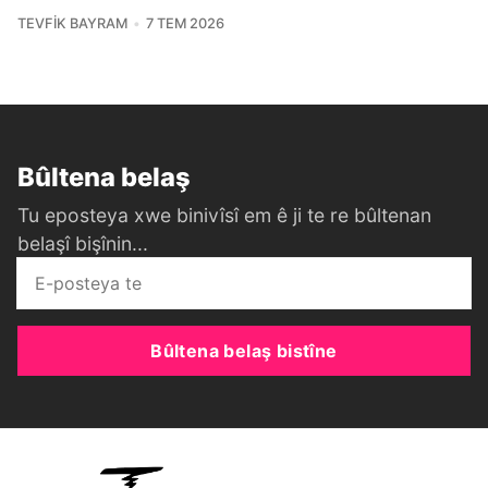
TEVFIK BAYRAM
7 TEM 2026
Bûltena belaş
Tu eposteya xwe binivîsî em ê ji te re bûltenan
belaşî bişînin...
Bûltena belaş bistîne