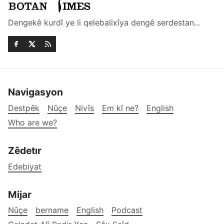
Dengekê kurdî ye li qelebalixîya dengê serdestan...
Navigasyon
Destpêk
Nûçe
Nivîs
Em kî ne?
English
Who are we?
Zêdetır
Edebiyat
Mijar
Nûçe
bername
English
Podcast