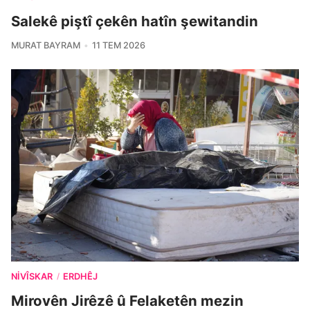
Salekê piştî çekên hatîn şewitandin
MURAT BAYRAM
11 TEM 2026
NIVÎSKAR
ERDHÊJ
/
Mirovên Jirêzê û Felaketên mezin