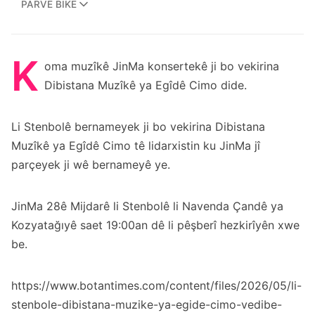
PARVE BIKE
K
oma muzîkê JinMa konsertekê ji bo vekirina
Dibistana Muzîkê ya Egîdê Cimo dide.
Li Stenbolê bernameyek ji bo vekirina Dibistana
Muzîkê ya Egîdê Cimo tê lidarxistin ku JinMa jî
parçeyek ji wê bernameyê ye.
JinMa 28ê Mijdarê li Stenbolê li Navenda Çandê ya
Kozyatağıyê saet 19:00an dê li pêşberî hezkirîyên xwe
be.
https://www.botantimes.com/content/files/2026/05/li-
stenbole-dibistana-muzike-ya-egide-cimo-vedibe-