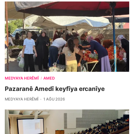
MEDYAYA HERÊMÎ
AMED
/
Pazaranê Amedî keyfîya ercanîye
MEDYAYA HERÊMÎ
1 AĞU 2026