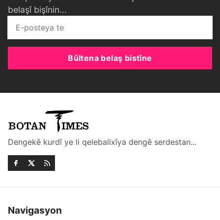
belaşî bişînin...
Bûltena belaş bistîne
Dengekê kurdî ye li qelebalixîya dengê serdestan...
Navigasyon