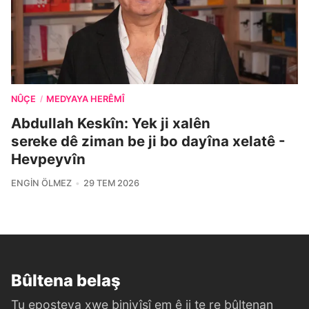
NÛÇE
MEDYAYA HERÊMÎ
/
Abdullah Keskîn: Yek ji xalên
sereke dê ziman be ji bo dayîna xelatê -
Hevpeyvîn
ENGIN ÖLMEZ
29 TEM 2026
Bûltena belaş
Tu eposteya xwe binivîsî em ê ji te re bûltenan