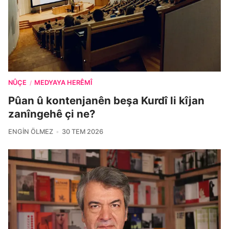
NÛÇE
MEDYAYA HERÊMÎ
/
Pûan û kontenjanên beşa Kurdî li kîjan
zanîngehê çi ne?
ENGIN ÖLMEZ
30 TEM 2026