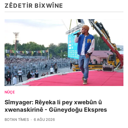
ZÊDETIR BIXWÎNE
NÛÇE
Sîmyager: Rêyeka li pey xwebûn û
xwenaskirinê - Güneydoğu Ekspres
BOTAN TIMES
6 AĞU 2026