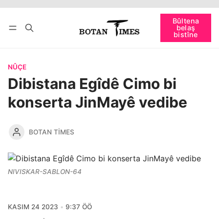
Têkevê
Bûltena belaş bistîne
Bûltena
belaş
bişopîne
bistîne
NÛÇE
Dibistana Egîdê Cimo bi
konserta JinMayê vedibe
BOTAN TIMES
NIVISKAR-SABLON-64
KASIM 24 2023
9:37 ÖÖ