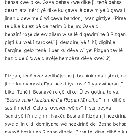
behsa xwe bike. Gava behsa xwe dike jî, tenê behsa
desthilata ‘nêrtî’yê dike ku çawa lê qewimîye û çawa li
jinan diqewime û wî çawa bandor ji wan girtiye. (Pirsa
te dike ku ez pê de herim û bêjim: Gava di
benzînfiroşê de ew zilam wisa lê diqewimîne û Rizgan,
piştî ku ‘wekî zarokekî ji destdirêjîyê filitî’, digihîje
Farqînê, gelo ‘tenê ji ber ku dêya wî ye’ Rizgan tavilê
baz dide û ‘xwe diavêje hembêza dêya xwe’…?)
Rizgan, tenê xwe vedibêje; ne ji bo hînkirina tiştekî, ne
ji bo ku mamostetîya ‘hezkirîya xwe’ û ya xwîneran jî
bike. Tenê ji Besnayê re çêl dike. Û ev gotina te ya,
“
Besna sankî hazkirinê jî ji Rizgan hîn dibe
.” min dihêle
şaş û metel. Gelo şiroveyên wêjeyî, li ser peyva
‘sankî’yê hîm digirin. Naxêr, Besna û Rizgan jî hezkirina
xwe dijîn û di demjîyana wê hezkirinê de, Besna behsa
awayê hezkirina Rizgan dibêje. Pirsa te, dîsa, dihêle ku