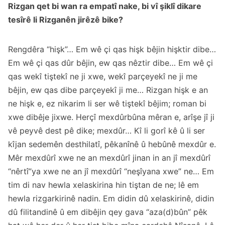
Rizgan qet bi wan ra empatî nake, bi vî şiklî dikare
tesîrê li Rizganên jirêzê bike?
Rengdêra “hişk”… Em wê çi qas hişk bêjin hişktir dibe…
Em wê çi qas dûr bêjin, ew qas nêztir dibe… Em wê çi
qas wekî tiştekî ne ji xwe, wekî parçeyekî ne ji me
bêjin, ew qas dibe parçeyekî ji me… Rizgan hişk e an
ne hişk e, ez nikarim li ser wê tiştekî bêjim; roman bi
xwe dibêje jixwe. Herçî mexdûrbûna mêran e, arîşe jî ji
vê peyvê dest pê dike; mexdûr… Kî li gorî kê û li ser
kîjan sedemên desthilatî, pêkanînê û hebûnê mexdûr e.
Mêr mexdûrî xwe ne an mexdûrî jinan in an jî mexdûrî
“nêrtî”ya xwe ne an jî mexdûrî “neşîyana xwe” ne… Em
tim di nav hewla xelaskirina hin tiştan de ne; lê em
hewla rizgarkirinê nadin. Em didin dû xelaskirinê, didin
dû filitandinê û em dibêjin qey gava “aza(d)bûn” pêk