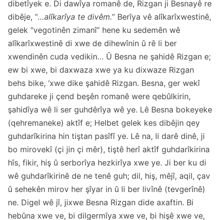
dibetîyek e. Di dawîya romanê de, Rizgan ji Besnayê re
dibêje, “
…alîkarîya te divêm.
” Berîya vê alîkarîxwestinê,
gelek “vegotinên zimanî” hene ku sedemên wê
alîkarîxwestinê di xwe de dihewînin û rê li ber
xwendinên cuda vedikin… Û Besna ne şahidê Rizgan e;
ew bi xwe, bi daxwaza xwe ya ku dixwaze Rizgan
behs bike, ‘xwe dike şahidê Rizgan. Besna, ger wekî
guhdareke ji çend beşên romanê were qebûlkirin,
şahidîya wê li ser guhdêrîya wê ye. Lê Besna bokeyeke
(qehremaneke) aktîf e; Helbet gelek kes dibêjin qey
guhdarîkirina hin tiştan pasîfî ye. Lê na, li darê dinê, ji
bo mirovekî (çi jin çi mêr), tiştê herî aktîf guhdarîkirina
hîs, fikir, hiş û serborîya hezkirîya xwe ye. Ji ber ku di
wê guhdarîkirinê de ne tenê guh; dil, hiş, mêjî, aqil, çav
û sehekên mirov her şîyar in û li ber livînê (tevgerînê)
ne. Digel wê jî, jixwe Besna Rizgan dide axaftin. Bi
hebûna xwe ve, bi dilgermîya xwe ve, bi hişê xwe ve,