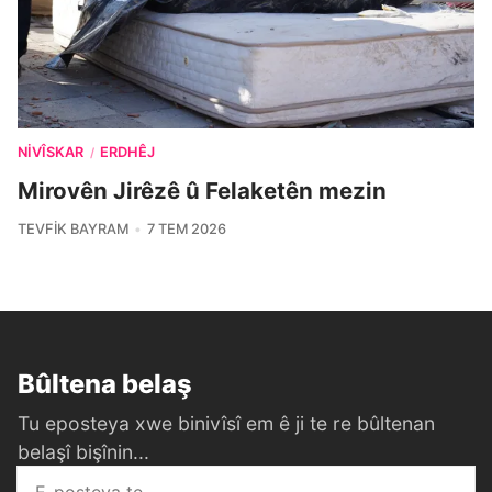
NIVÎSKAR
ERDHÊJ
/
Mirovên Jirêzê û Felaketên mezin
TEVFIK BAYRAM
7 TEM 2026
Bûltena belaş
Tu eposteya xwe binivîsî em ê ji te re bûltenan
belaşî bişînin...