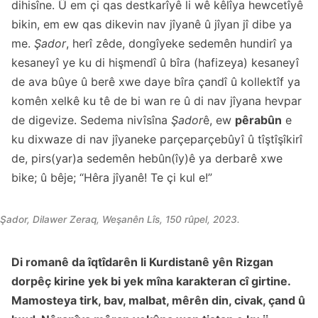
dihisîne. Û em çi qas destkarîyê li wê kêlîya hewcetîyê
bikin, em ew qas dikevin nav jîyanê û jîyan jî dibe ya
me.
Şador
, herî zêde, dongîyeke sedemên hundirî ya
kesaneyî ye ku di hişmendî û bîra (hafizeya) kesaneyî
de ava bûye û berê xwe daye bîra çandî û kollektîf ya
komên xelkê ku tê de bi wan re û di nav jîyana hevpar
de digevize. Sedema nivîsîna
Şador
ê, ew
pêrabûn
e
ku dixwaze di nav jîyaneke parçeparçebûyî û tîştîşîkirî
de, pirs(yar)a sedemên hebûn(îy)ê ya derbarê xwe
bike; û bêje; “Hêra jîyanê! Te çi kul e!”
Şador, Dilawer Zeraq, Weşanên Lîs, 150 rûpel, 2023.
Di romanê da îqtîdarên li Kurdistanê yên Rizgan
dorpêç kirine yek bi yek mîna karakteran cî girtine.
Mamosteya tirk, bav, malbat, mêrên din, civak, çand û