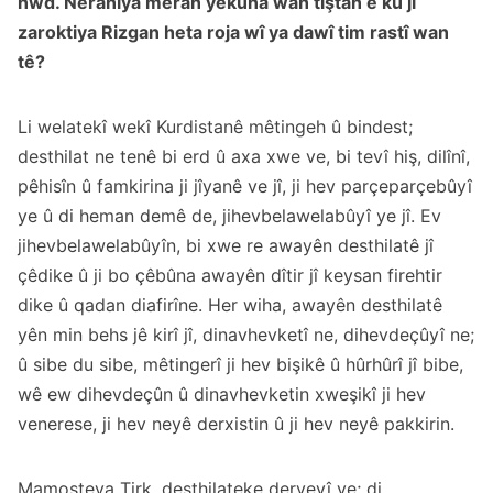
hwd. Nêranîya mêran yekûna wan tiştan e ku ji
zaroktiya Rizgan heta roja wî ya dawî tim rastî wan
tê?
Li welatekî wekî Kurdistanê mêtingeh û bindest;
desthilat ne tenê bi erd û axa xwe ve, bi tevî hiş, dilînî,
pêhisîn û famkirina ji jîyanê ve jî, ji hev parçeparçebûyî
ye û di heman demê de, jihevbelawelabûyî ye jî. Ev
jihevbelawelabûyîn, bi xwe re awayên desthilatê jî
çêdike û ji bo çêbûna awayên dîtir jî keysan firehtir
dike û qadan diafirîne. Her wiha, awayên desthilatê
yên min behs jê kirî jî, dinavhevketî ne, dihevdeçûyî ne;
û sibe du sibe, mêtingerî ji hev bişikê û hûrhûrî jî bibe,
wê ew dihevdeçûn û dinavhevketin xweşikî ji hev
venerese, ji hev neyê derxistin û ji hev neyê pakkirin.
Mamosteya Tirk, desthilateke derveyî ye; di