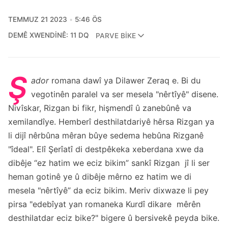
TEMMUZ 21 2023
5:46 ÖS
DEMÊ XWENDINÊ: 11 DQ
PARVE BIKE
Ş
ador
romana dawî ya Dilawer Zeraq e. Bi du
vegotinên paralel va ser mesela "nêrtîyê" disene.
Nivîskar, Rizgan bi fikr, hişmendî û zanebûnê va
xemilandîye. Hemberî desthilatdariyê hêrsa Rizgan ya
li dijî nêrbûna mêran bûye sedema hebûna Rizganê
"îdeal". Elî Şerîatî di destpêkeka xeberdana xwe da
dibêje “ez hatim we eciz bikim” sankî Rizgan jî li ser
heman gotinê ye û dibêje mêrno ez hatim we di
mesela "nêrtîyê” da eciz bikim. Meriv dixwaze li pey
pirsa "edebîyat yan romaneka Kurdî dikare mêrên
desthilatdar eciz bike?" bigere û bersivekê peyda bike.