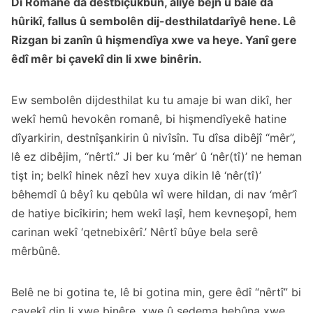
Di Romanê da destbiçûkbûn, alîyê bejn û balê da
hûrikî, fallus û sembolên dij-desthilatdarîyê hene. Lê
Rizgan bi zanîn û hişmendîya xwe va heye. Yanî gere
êdî mêr bi çavekî din li xwe binêrin.
Ew sembolên dijdesthilat ku tu amaje bi wan dikî, her
wekî hemû hevokên romanê, bi hişmendîyekê hatine
dîyarkirin, destnîşankirin û nivîsîn. Tu dîsa dibêjî “mêr”,
lê ez dibêjim, “nêrtî.” Ji ber ku ‘mêr’ û ‘nêr(tî)’ ne heman
tişt in; belkî hinek nêzî hev xuya dikin lê ‘nêr(tî)’
bêhemdî û bêyî ku qebûla wî were hildan, di nav ‘mêr’î
de hatiye bicîkirin; hem wekî laşî, hem kevneşopî, hem
carinan wekî ‘qetnebixêrî.’ Nêrtî bûye bela serê
mêrbûnê.
Belê ne bi gotina te, lê bi gotina min, gere êdî “nêrtî” bi
çavekî din li xwe binêre, xwe û sedema hebûna xwe