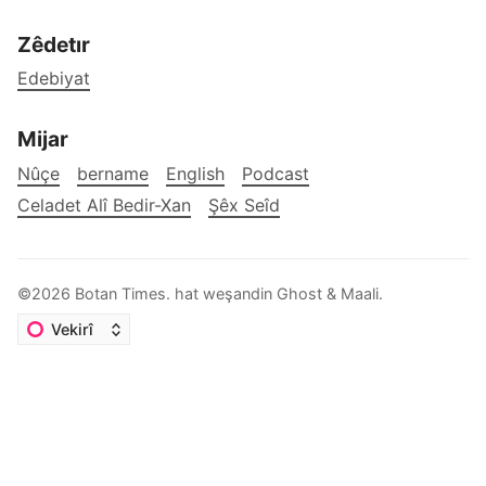
Zêdetır
Edebiyat
Mijar
Nûçe
bername
English
Podcast
Celadet Alî Bedir-Xan
Şêx Seîd
©2026
Botan Times
.
hat weşandin
Ghost
&
Maali
.