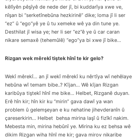
kêlîyên pêşîyê de nede der jî, bi kuddarîya xwe ve,
nîşan bi “serketînebûna hezkirinê” dike; loma jî li ser
“ez” û “ego”yê ye û tu xemeke wê ya din tune ye.
Desthilat jî wisa ye; her li ser “ez”ê ye û car caran
nikare semaxê (tehemûlê) “ego”ya bi xwe jî bike…
Rizgan wek mêrekî tiştek hînî te kir gelo?
Wekî mêrekî… an jî wekî mêrekî ku nêrtîya wî nehêlaye
hebûna wî temam bibe..? Kîjan… Wê kîjan Rizgan
karibûya tiştekî hînî me bike… Helbet, Rizganê duyan.
Erê hîn kir; hîn kir ku “mirin” gava dawî ya wan
problem û gelemşeyan e ku nehatine jihevderanîn û
çareserkirin… Helbet behsa mirina laşî û fizîkî nakim.
Mebesta min, mirina hebûnî ye. Mirina ku ez behsa wê
dikim Rizgan wiha hînî me kir; gava mirov nikaribe