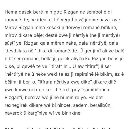
Hema qasek berê min got; Rizgan ne sembol e di
romanê de; ne îdeal e. Lê vegotin wî jî dixe nava xwe.
Mirov Rizgan mîna kesekî ji derveyî romanê bifikire,
mirov dikare bêje; destê xwe ji nêrtîyê (ne ji mêrtîyê)
şûştî ye. Rizgan qala mêran nake, qala ‘nêrtî’yê, qala
‘desthilata nêr’ dike di romanê de. Û ger ji vî alî ve balê
bibî ser romanê, belkî jî, gelek alîyên ku Rizgan behs jê
dike, bi qewlê te ve “îtîraf” in… Û ew “îtîraf”, li ser
“nêrtî”yê ne û heke wekî te ez jî rapirsînê lê bikim, ez ê
bêjim; ji ber ku “îtîrafa nêrtîya xwe dike” dikare dilê
xwe li xwe nerm bike… Lê tu li pey “samîmîbûna
Rizgan”î; bersiva wê jî ne bi min re ye. Helbet
rexnegirek dikare wê bi hincet, sedem, beralîbûn,
naverok û kargînîya wî ve binirxîne.