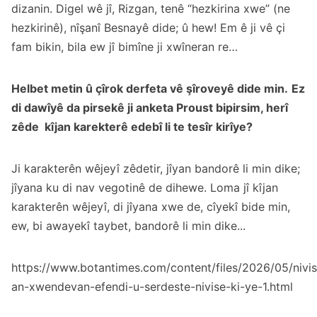
dizanin. Digel wê jî, Rizgan, tenê “hezkirina xwe” (ne
hezkirinê), nîşanî Besnayê dide; û hew! Em ê ji vê çi
fam bikin, bila ew jî bimîne ji xwîneran re…
Helbet metin û çîrok derfeta vê şîroveyê dide min.
Ez
di dawîyê da pirsekê ji anketa Proust bipirsim, herî
zêde kîjan karekterê edebî li te tesîr kirîye?
Ji karakterên wêjeyî zêdetir, jîyan bandorê li min dike;
jîyana ku di nav vegotinê de dihewe. Loma jî kîjan
karakterên wêjeyî, di jîyana xwe de, cîyekî bide min,
ew, bi awayekî taybet, bandorê li min dike...
https://www.botantimes.com/content/files/2026/05/nivis
an-xwendevan-efendi-u-serdeste-nivise-ki-ye-1.html