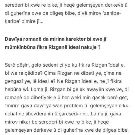
serederî bi xwe re bike, ji heqê gelemşeyan derkeve û
di guherîna xwe de dilgeş bibe, divê mirov ‘zanibe-
karibe’ bimire jî…
Dawîya romanê da mirina karekter bi xwe jî
mûmkînbûna fikra Rizganê îdeal nakuje ?
Serê pêşîn, gelo sedem çi ye ku fikira Rizgan îdeal e,
bi we re çêdibe? Çima Rizgan ne dibetî ye, çima ne
gengazî ye, lê îdeal e? Ne Rizgan îdeal e, ne jî fikira
hebûna wî. Loma jî, Rizgan bi gelek awayên xwe ve, di
romanê de dibetîyek e û her wekî min qasek berê got,
“mirin” gava dawî ya wan problem û gelemşeyan e ku
nehatine jihevderanîn û çareserkirin… Loma jî, gava
mirov nikaribe serederî bi xwe re bike, ji heqê
gelemşeyan derkeve û di guherîna xwe de dilgeş bibe,