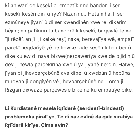
kîjan warî de kesekî bi empatîkirinê bandor li ser
kesekî-kesên din kiriye? Nizanim… Heta niha, li ser
ezmûneya jîyanî û di ser xwendinên xwe re, dikarim
bêjim; empatîkirin tu bandorê li kesekî, bi qewlê te ve
“ji rêzê”, an jî “ji xelkê reş”, nake, berevajîya wê, empatî
parekî heqdarîyê yê ne hewce dide kesên li hember û
dike ku ew di nava bixwe(ne)bawerîya xwe de bijidin û
dev ji hewla parçekirina xwe û ya jîyanê berdin. Halwe,
jîyan bi jihevparçebûnê ava dibe; û xwebûn û hebûna
mirovan jî dongîyên vê jihevparçebûnê ne. Loma jî
Rizgan dixwaze parçewesle bike ne ku empatîyê bike.
Li Kurdistanê mesela îqtîdarê (serdestî-bindestî)
problemeka piralî ye. Te di nav evînê da qala xirabîya
îqtîdarê kirîye. Çima evîn?