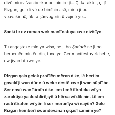
divê mirov ‘zanibe-karibe’ bimire jî… Çi karakter, çi jî
Rizgan, ger di vê de bimînin asê, mirin ji bo
veavakirinê; fikira şûnvegerîn û vejînê ye…
Sankî te ev roman wek manîfestoya xwe nivîsîye.
Tu angaşteke min ya wisa, ne ji bo
Şador
ê ne ji bo
berhemên min ên din, tune ye. Ger manîfestoyek hebe,
ew jîyan bi xwe ye.
Rizgan qala gelek profîlên mêran dike, lê hertim
gavekî ji wan dûr e û weke destê xwe ji wan şûştî be.
Ser navê wan îtîrafa dike, em tenê îtîrafeka wî ya
zaroktiyê ya destdirêjiyê û hêrsa wî dibinîn. Lê em
rastî îtîrafên wî yên li ser mêranîya wî nayên? Gelo
Rizgan hemberî xwendevanan çiqasî samîmî ye?