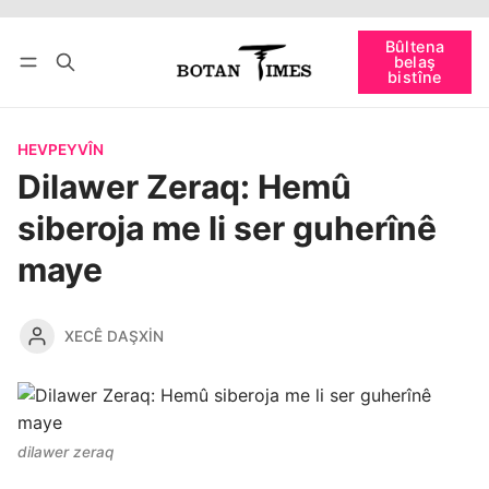
Bûltena
bişopîne
belaş
Têkevê
Bûltena belaş bistîne
bistîne
HEVPEYVÎN
Dilawer Zeraq: Hemû
siberoja me li ser guherînê
maye
XECÊ DAŞXIN
dilawer zeraq