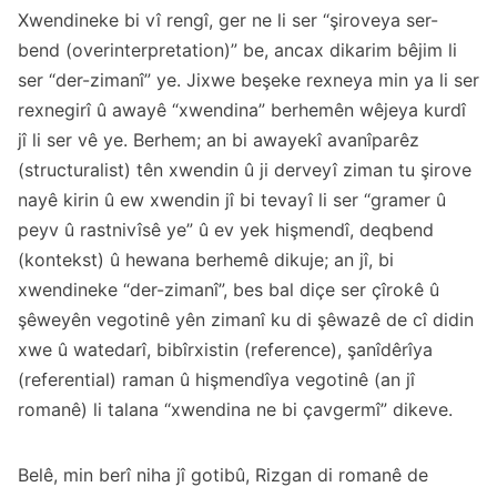
Xwendineke bi vî rengî, ger ne li ser “şiroveya ser-
bend (overinterpretation)” be, ancax dikarim bêjim li
ser “der-zimanî” ye. Jixwe beşeke rexneya min ya li ser
rexnegirî û awayê “xwendina” berhemên wêjeya kurdî
jî li ser vê ye. Berhem; an bi awayekî avanîparêz
(structuralist) tên xwendin û ji derveyî ziman tu şirove
nayê kirin û ew xwendin jî bi tevayî li ser “gramer û
peyv û rastnivîsê ye” û ev yek hişmendî, deqbend
(kontekst) û hewana berhemê dikuje; an jî, bi
xwendineke “der-zimanî”, bes bal diçe ser çîrokê û
şêweyên vegotinê yên zimanî ku di şêwazê de cî didin
xwe û watedarî, bibîrxistin (reference), şanîdêrîya
(referential) raman û hişmendîya vegotinê (an jî
romanê) li talana “xwendina ne bi çavgermî” dikeve.
Belê, min berî niha jî gotibû, Rizgan di romanê de