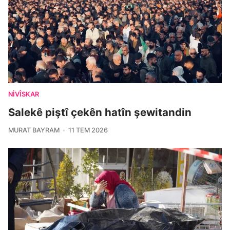
NIVÎSKAR
Salekê piştî çekên hatîn şewitandin
MURAT BAYRAM
11 TEM 2026