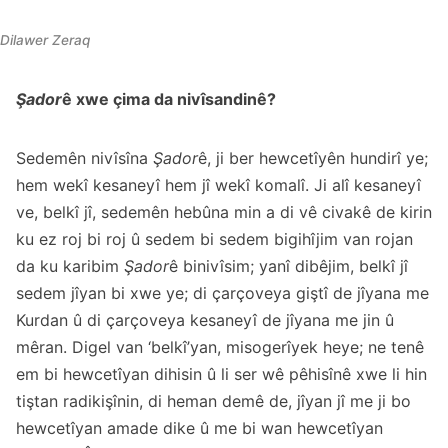
Dilawer Zeraq
Şador
ê xwe çima da nivîsandinê?
Sedemên nivîsîna
Şador
ê, ji ber hewcetîyên hundirî ye;
hem wekî kesaneyî hem jî wekî komalî. Ji alî kesaneyî
ve, belkî jî, sedemên hebûna min a di vê civakê de kirin
ku ez roj bi roj û sedem bi sedem bigihîjim van rojan
da ku karibim
Şador
ê binivîsim; yanî dibêjim, belkî jî
sedem jîyan bi xwe ye; di çarçoveya giştî de jîyana me
Kurdan û di çarçoveya kesaneyî de jîyana me jin û
mêran. Digel van ‘belkî’yan, misogerîyek heye; ne tenê
em bi hewcetîyan dihisin û li ser wê pêhisînê xwe li hin
tiştan radikişînin, di heman demê de, jîyan jî me ji bo
hewcetîyan amade dike û me bi wan hewcetîyan