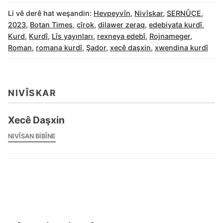
Li vê derê hat weşandin:
Hevpeyvîn
,
Nivîskar
,
SERNÛÇE
,
2023
,
Botan Times
,
çîrok
,
dilawer zeraq
,
edebiyata kurdî
,
Kurd
,
Kurdî
,
Lîs yayınları
,
rexneya edebî
,
Rojnameger
,
Roman
,
romana kurdî
,
Şador
,
xecê daşxin
,
xwendina kurdî
NIVÎSKAR
Xecê Daşxin
NIVÎSAN BIBÎNE