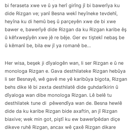
bi feraseta xwe ve û ya herî girîng jî bi bawerîya ku
dide Rizgan ve; yanî Besna wekî heyîneke tevdehî,
heyîna ku di hemû beş û parçeyên xwe de bi xwe
bawer e, bawerîyê dide Rizgan da ku Rizgan karibe êş
û kêfxweşîyên xwe jê re bêje. Ger ev tiştekî nebaş be
û kêmanî be, bila ew jî ya romanê be…
Her wisa, beşek ji dîyalogên wan, li ser Rizgan e û ne
monologa Rizgan e. Gava desthilateke Rizgan hebûya
li ser Besnayê, wê gavê me yê karibûya bigota, Rizgan
behs dike lê bi zexta desthilatê dide guhdarîkirin û
dîyaloga wan dibe monologa Rizgan. Lê belê tu
desthilatek tune di pêwendîya wan de. Besna hewlê
dide da ku karibe Rizgan bide axaftin, an jî Rizgan
biaxive; wek min got, piştî ku ew bawerîpêdan diçe
dikeve ruhê Rizgan, ancax wê çaxê Rizgan dikare