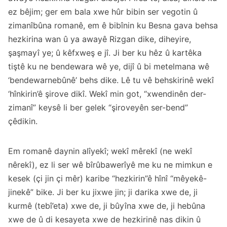
ez bêjim; ger em bala xwe hûr bibin ser vegotin û
zimanîbûna romanê, em ê bibînin ku Besna gava behsa
hezkirina wan û ya awayê Rizgan dike, diheyire,
şaşmayî ye; û kêfxweş e jî. Ji ber ku hêz û kartêka
tiştê ku ne bendewara wê ye, dijî û bi metelmana wê
‘bendewarnebûnê’ behs dike. Lê tu vê behskirinê wekî
‘hînkirin’ê şirove dikî. Wekî min got, “xwendinên der-
zimanî” keysê li ber gelek “şiroveyên ser-bend”
çêdikin.
Em romanê daynin alîyekî; wekî mêrekî (ne wekî
nêrekî), ez li ser wê bîrûbawerîyê me ku ne mimkun e
kesek (çi jin çi mêr) karibe “hezkirin”ê hînî “mêyekê-
jinekê” bike. Ji ber ku jixwe jin; ji darika xwe de, ji
kurmê (tebî’eta) xwe de, ji bûyîna xwe de, ji hebûna
xwe de û di kesayeta xwe de hezkirinê nas dikin û