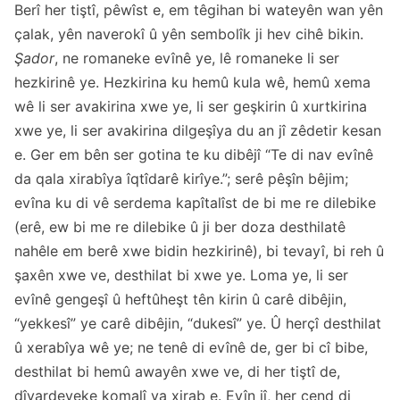
Berî her tiştî, pêwîst e, em têgihan bi wateyên wan yên
çalak, yên naverokî û yên sembolîk ji hev cihê bikin.
Şador
, ne romaneke evînê ye, lê romaneke li ser
hezkirinê ye. Hezkirina ku hemû kula wê, hemû xema
wê li ser avakirina xwe ye, li ser geşkirin û xurtkirina
xwe ye, li ser avakirina dilgeşîya du an jî zêdetir kesan
e. Ger em bên ser gotina te ku dibêjî “Te di nav evînê
da qala xirabîya îqtîdarê kirîye.”; serê pêşîn bêjim;
evîna ku di vê serdema kapîtalîst de bi me re dilebike
(erê, ew bi me re dilebike û ji ber doza desthilatê
nahêle em berê xwe bidin hezkirinê), bi tevayî, bi reh û
şaxên xwe ve, desthilat bi xwe ye. Loma ye, li ser
evînê gengeşî û heftûheşt tên kirin û carê dibêjin,
“yekkesî” ye carê dibêjin, “dukesî” ye. Û herçî desthilat
û xerabîya wê ye; ne tenê di evînê de, ger bi cî bibe,
desthilat bi hemû awayên xwe ve, di her tiştî de,
dîyardeyeke komalî ya xirab e. Evîn jî, her çend di