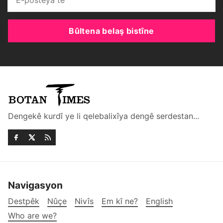
Bûltena belaş bistîne
Dengekê kurdî ye li qelebalixîya dengê serdestan...
Navigasyon
Destpêk
Nûçe
Nivîs
Em kî ne?
English
Who are we?