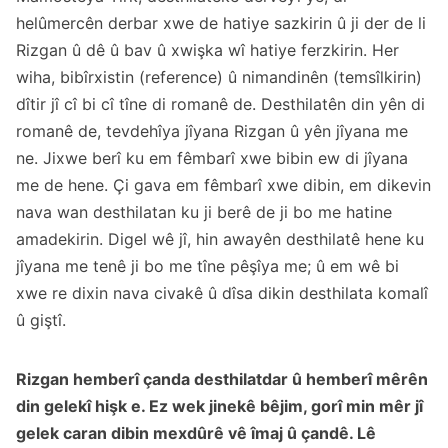
helûmercên derbar xwe de hatiye sazkirin û ji der de li
Rizgan û dê û bav û xwişka wî hatiye ferzkirin. Her
wiha, bibîrxistin (reference) û nimandinên (temsîlkirin)
dîtir jî cî bi cî tîne di romanê de. Desthilatên din yên di
romanê de, tevdehîya jîyana Rizgan û yên jîyana me
ne. Jixwe berî ku em fêmbarî xwe bibin ew di jîyana
me de hene. Çi gava em fêmbarî xwe dibin, em dikevin
nava wan desthilatan ku ji berê de ji bo me hatine
amadekirin. Digel wê jî, hin awayên desthilatê hene ku
jîyana me tenê ji bo me tîne pêşîya me; û em wê bi
xwe re dixin nava civakê û dîsa dikin desthilata komalî
û giştî.
Rizgan hemberî çanda desthilatdar û hemberî mêrên
din gelekî hişk e. Ez wek jinekê bêjim, gorî min mêr jî
gelek caran dibin mexdûrê vê îmaj û çandê. Lê