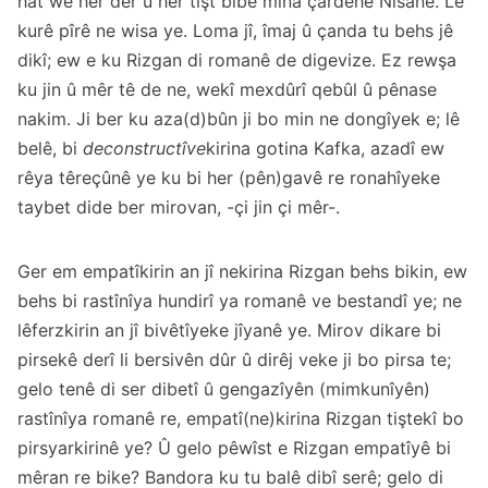
hat wê her der û her tişt bibe mîna çardehê Nîsanê. Lê
kurê pîrê ne wisa ye. Loma jî, îmaj û çanda tu behs jê
dikî; ew e ku Rizgan di romanê de digevize. Ez rewşa
ku jin û mêr tê de ne, wekî mexdûrî qebûl û pênase
nakim. Ji ber ku aza(d)bûn ji bo min ne dongîyek e; lê
belê, bi
deconstructîve
kirina gotina Kafka, azadî ew
rêya têreçûnê ye ku bi her (pên)gavê re ronahîyeke
taybet dide ber mirovan, -çi jin çi mêr-.
Ger em empatîkirin an jî nekirina Rizgan behs bikin, ew
behs bi rastînîya hundirî ya romanê ve bestandî ye; ne
lêferzkirin an jî bivêtîyeke jîyanê ye. Mirov dikare bi
pirsekê derî li bersivên dûr û dirêj veke ji bo pirsa te;
gelo tenê di ser dibetî û gengazîyên (mimkunîyên)
rastînîya romanê re, empatî(ne)kirina Rizgan tiştekî bo
pirsyarkirinê ye? Û gelo pêwîst e Rizgan empatîyê bi
mêran re bike? Bandora ku tu balê dibî serê; gelo di