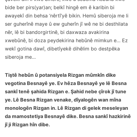
bide ber pirs(yar)an; belkî hingê em ê karibin bi
awayekî din behsa ‘nêrtî’yê bikin. Hemû siberoja me li
ser guherînê maye û ew guherîn jî wê ne bi desthilata
nêr, lê bi bandorgirtinê, bi daxwaza avakirina
xwebûnê, bi doza peydekirina hebûnê mimkun e… Ez
wekî gotina dawî, dibetîyekê dihêlim bo destpêka
siberoja me…
Tiştê hebûn û potansiyela Rizgan mûmkîn dike
vegotina Besnayê ye. Ev hêza Besnayê ye lê Besna
sankî tenê şahida Rizgan e. Şahid nebe çîrok jî tune
ye. Lê Besna Rizgan venake, dîyalogên wan mîna
monologên Rizgan in. Lê Rizgan di gelek meseleyan
da mamostetiya Besnayê dike. Besna sankî hazkirinê
jî ji Rizgan hîn dibe.