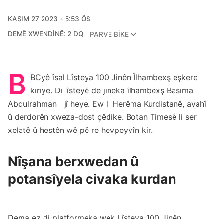
KASIM 27 2023
5:53 ÖS
DEMÊ XWENDINÊ: 2 DQ
PARVE BIKE
B
BCyê îsal Lîsteya 100 Jinên Îlhambexş eşkere
kiriye. Di lîsteyê de jineka îlhambexş Basima
Abdulrahman jî heye. Ew li Herêma Kurdistanê, avahî
û derdorên xweza-dost çêdike. Botan Timesê li ser
xelatê û hestên wê pê re hevpeyvîn kir.
Nîşana berxwedan û
potansîyela civaka kurdan
Dema ez di platformeka wek Lîsteya 100 Jinên