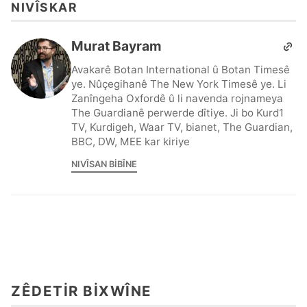
NIVÎSKAR
Murat Bayram
Avakarê Botan International û Botan Timesê
ye. Nûçegihanê The New York Timesê ye. Li
Zanîngeha Oxfordê û li navenda rojnameya
The Guardianê perwerde dîtiye. Ji bo Kurd1
TV, Kurdigeh, Waar TV, bianet, The Guardian,
BBC, DW, MEE kar kiriye
NIVÎSAN BIBÎNE
ZÊDETIR BIXWÎNE