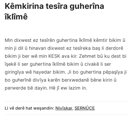
Kêmkirina tesîra guherîna
îklîmê
Min dixwest ez tesîrên guhertina îklîmê kêmtir bikim û
min ji dil û hinavan dixwest ez tesîreka baş li derdorê
bikim ji ber wê min KESK ava kir. Zehmet bû ku dest bi
îşekê li ser guhertina îklîmê bikim û civakê li ser
giringîya wê hayedar bikim. Ji bo guhertina pêpaşîya ji
bo guherînê divîya karên berxwedanê bêne kirin û
perwerde bê dayin. Hê jî ew lazim in.
Li vê derê hat weşandin:
Nivîskar
,
SERNÛÇE