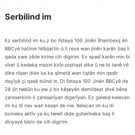
Serbilind im
Ez serbilind im ku ji bo lîsteya 100 Jinên Îlhambexş ên
BBCyê hatime hilbijartin û li rexa wan jinên karên baş li
qada xwe zêde kirine cih digirim. Ev spasî karên min bi
xîret û kedeka mezin kirîn piştrast dike û ne bi tenê vê
dike nîşan dide ka ka qîmetê wan tiştên min qedir
dayîyê çi qasê bilind in. Di lîstaya 100 Jinên BBCyê de
28 jin hebûn ku ew ji bo kêşeyên demildest divê bêne
çareserkirin li çareserîyan digerîyan. Ez gelekê kelecen
im ku di nav wan kesan de me. Kelecan im ku di
komeka aktîv ya ku hewil dide guherîneka baş li
dinyayê bikin de cih digirim.