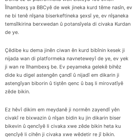
Îlhambexş ya BBCyê de wek jineka kurd tême nasîn, ev
ne bi tenê nîşana biserkeftineka şexsî ye, ev nîşaneka
temsîlkirina berxwedan û potansîyela di civaka Kurdan
de ye.
Çêdibe ku dema jinên ciwan ên kurd bibînin kesek ji
nijada wan di platformeka navneteweyî de ye, ev yek
ji wan re îlhambexş be. Ev peyameka gelekê bihêz
dide ku digel astengên çandî û nijadî em dikarin ji
astengîyan biborin û tiştên qenc û baş li mirovatîyê
zêde bikin.
Ez hêvî dikim em meydanê ji normên zayendî yên
civakî re bixwazin û nîşan bidin ku jin dikarin biser
bikevin û qencîyê li civaka xwe zêde bikin heta ku
qencîyê li cihên ji civaka xwe wêdetir re jî bikin.