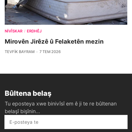
NIVÎSKAR
ERDHÊJ
/
Mirovên Jirêzê û Felaketên mezin
TEVFIK BAYRAM
7 TEM 2026
Bûltena belaş
Tu eposteya xwe binivîsî em ê ji te re bûltenan
belaşî bişînin...