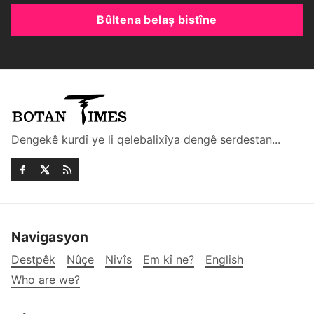
Bûltena belaş bistîne
Dengekê kurdî ye li qelebalixîya dengê serdestan...
Navigasyon
Destpêk
Nûçe
Nivîs
Em kî ne?
English
Who are we?