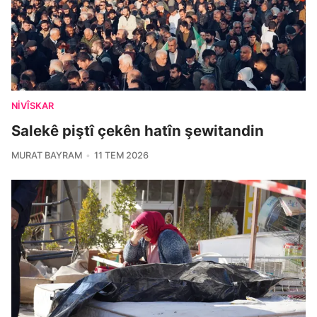
NIVÎSKAR
Salekê piştî çekên hatîn şewitandin
MURAT BAYRAM
11 TEM 2026