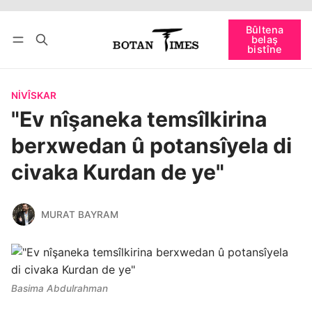
Têkevê
Bûltena belaş bistîne
Bûltena
belaş
bişopîne
bistîne
NIVÎSKAR
"Ev nîşaneka temsîlkirina
berxwedan û potansîyela di
civaka Kurdan de ye"
MURAT BAYRAM
Basima Abdulrahman