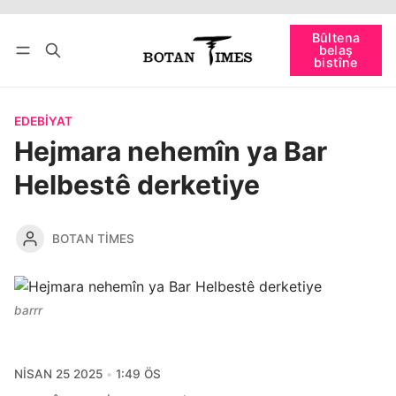
Têkevê
Bûltena belaş bistîne
Bûltena
belaş
bişopîne
bistîne
EDEBIYAT
Hejmara nehemîn ya Bar
Helbestê derketiye
BOTAN TIMES
barrr
NISAN 25 2025
1:49 ÖS