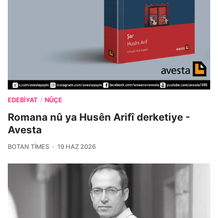
EDEBIYAT
NÛÇE
/
Romana nû ya Husên Arifî derketiye -
Avesta
BOTAN TIMES
19 HAZ 2026