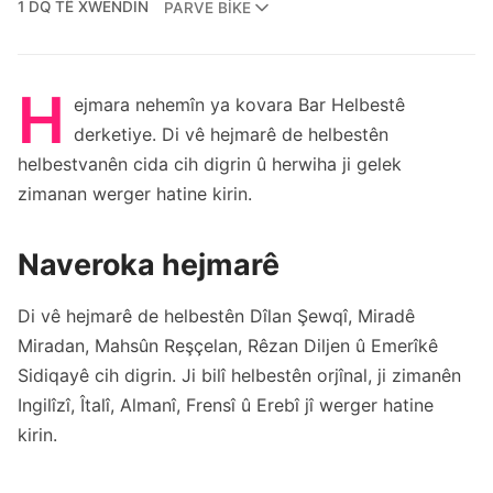
1 DQ TÊ XWENDIN
PARVE BIKE
H
ejmara nehemîn ya kovara Bar Helbestê
derketiye. Di vê hejmarê de helbestên
helbestvanên cida cih digrin û herwiha ji gelek
zimanan werger hatine kirin.
Naveroka hejmarê
Di vê hejmarê de helbestên Dîlan Şewqî, Miradê
Miradan, Mahsûn Reşçelan, Rêzan Diljen û Emerîkê
Sidiqayê cih digrin. Ji bilî helbestên orjînal, ji zimanên
Ingilîzî, Îtalî, Almanî, Frensî û Erebî jî werger hatine
kirin.