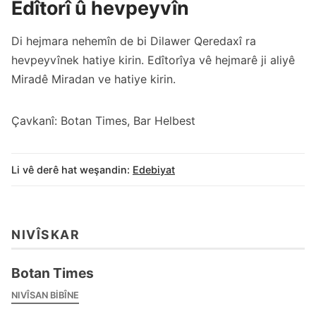
Edîtorî û hevpeyvîn
Di hejmara nehemîn de bi Dilawer Qeredaxî ra
hevpeyvînek hatiye kirin. Edîtorîya vê hejmarê ji aliyê
Miradê Miradan ve hatiye kirin.
Çavkanî: Botan Times, Bar Helbest
Li vê derê hat weşandin:
Edebiyat
NIVÎSKAR
Botan Times
NIVÎSAN BIBÎNE