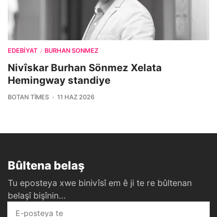
EDEBIYAT
BURHAN SONMEZ
/
Nivîskar Burhan Sönmez Xelata
Hemingway standiye
BOTAN TIMES
11 HAZ 2026
Bûltena belaş
Tu eposteya xwe binivîsî em ê ji te re bûltenan
belaşî bişînin...