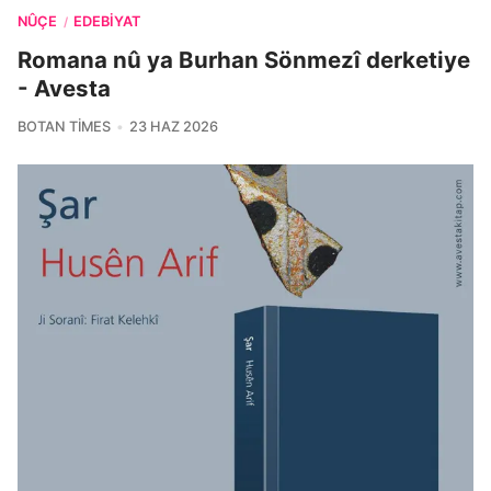
NÛÇE
EDEBIYAT
/
Romana nû ya Burhan Sönmezî derketiye
- Avesta
BOTAN TIMES
23 HAZ 2026