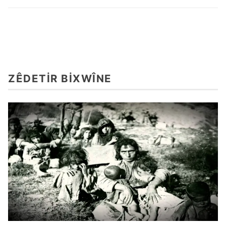
ZÊDETIR BIXWÎNE