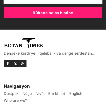
Bûltena belaş bistîne
Dengekê kurdî ye li qelebalixîya dengê serdestan...
Navigasyon
Destpêk
Nûçe
Nivîs
Em kî ne?
English
Who are we?