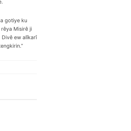
e.
a gotiye ku
rêya Misirê ji
 Divê ew alîkarî
engkirin.”