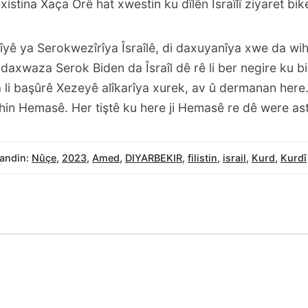
 rêxistina Xaça Orê hat xwestin ku dîlên Îsraîlî ziyaret bik
yê ya Serokwezîrîya Îsraîlê, di daxuyanîya xwe da wih
axwaza Serok Biden da Îsraîl dê rê li ber negire ku bi 
 a li başûrê Xezeyê alîkarîya xurek, av û dermanan here.
ihin Hemasê. Her tiştê ku here ji Hemasê re dê were ast
andin:
Nûçe
,
2023
,
Amed
,
DIYARBEKIR
,
filistin
,
israil
,
Kurd
,
Kurdî