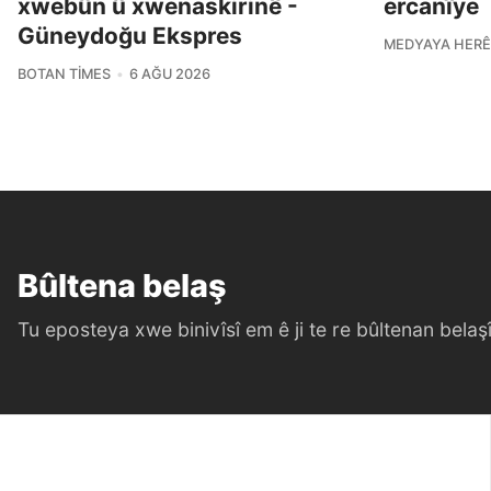
xwebûn û xwenaskirinê -
ercanîye
Güneydoğu Ekspres
MEDYAYA HERÊ
BOTAN TIMES
6 AĞU 2026
Bûltena belaş
Tu eposteya xwe binivîsî em ê ji te re bûltenan belaşî 