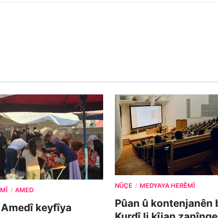
NÛÇE
MEDYAYA HERÊMÎ
/
MÎ
AMED
/
Pûan û kontenjanên 
 Amedî keyfîya
Kurdî li kîjan zanîng