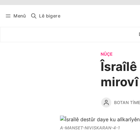
Menû
Lê bigere
Têkevê
Bûltena belaş bistîne
NÛÇE
Îsraîl
mirovî
BOTAN TIM
A-MANSET-NIVISKARAN-4-1