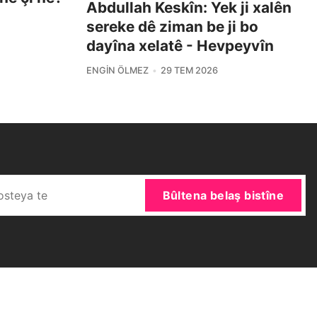
Abdullah Keskîn: Yek ji xalên
sereke dê ziman be ji bo
dayîna xelatê - Hevpeyvîn
ENGIN ÖLMEZ
29 TEM 2026
Bûltena belaş bistîne