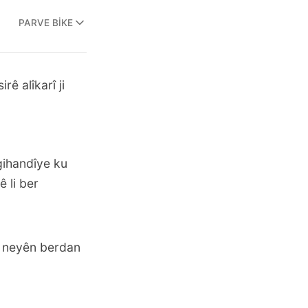
PARVE BIKE
ê alîkarî ji
gihandîye ku
 li ber
yê neyên berdan