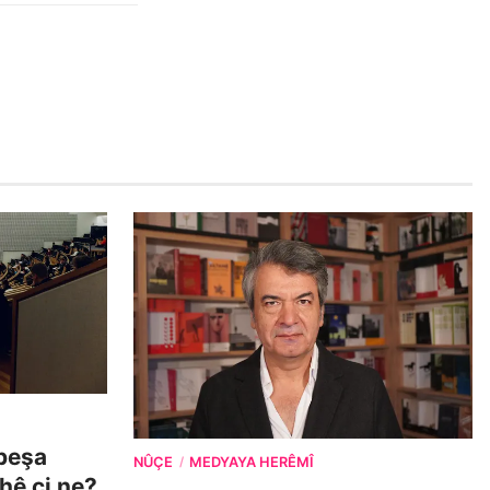
beşa
NÛÇE
MEDYAYA HERÊMÎ
/
ehê çi ne?