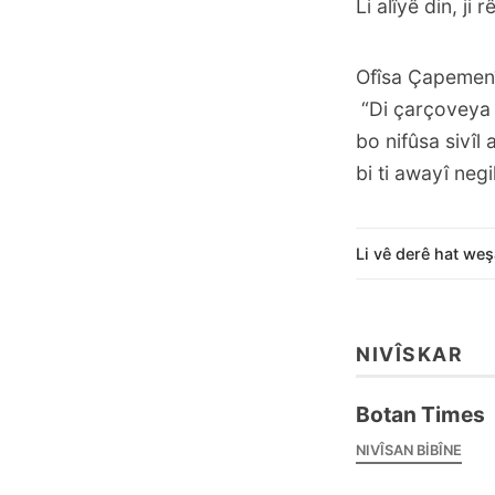
Li alîyê din, ji
Ofîsa Çapemenî
“Di çarçoveya d
bo nifûsa sivîl
bi ti awayî neg
Li vê derê hat weş
NIVÎSKAR
Botan Times
NIVÎSAN BIBÎNE