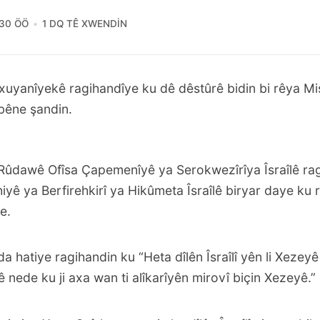
:30 ÖÖ
1 DQ TÊ XWENDIN
axuyanîyekê ragihandîye ku dê dêstûrê bidin bi rêya Misir
bêne şandin.
Rûdaw
ê Ofîsa Çapemenîyê ya Serokwezîrîya Îsraîlê ra
yê ya Berfirehkirî ya Hikûmeta Îsraîlê biryar daye ku rê
e.
a hatiye ragihandin ku “Heta dîlên Îsraîlî yên li Xeze
rê nede ku ji axa wan ti alîkarîyên mirovî biçin Xezeyê.”