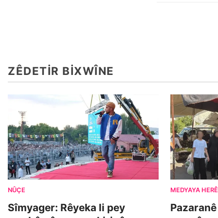
ZÊDETIR BIXWÎNE
NÛÇE
MEDYAYA HERÊ
Sîmyager: Rêyeka li pey
Pazaranê