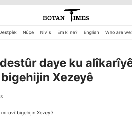
Destpêk
Nûçe
Nivîs
Em kî ne?
English
Who are we
ê destûr daye ku alîkarîy
 bigehijin Xezeyê
ES