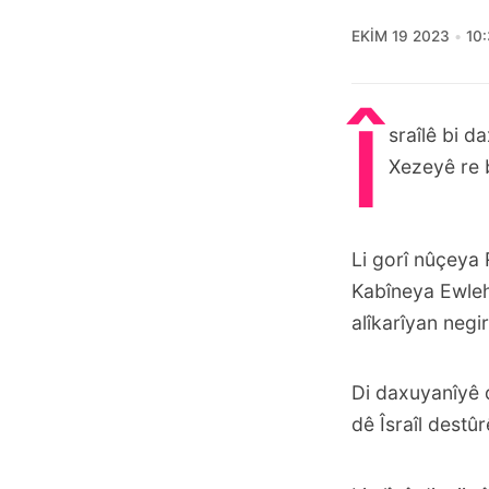
EKIM 19 2023
10
Î
sraîlê bi d
Xezeyê re 
Li gorî nûçeya
Kabîneya Ewlehi
alîkarîyan negir
Di daxuyanîyê d
dê Îsraîl destû