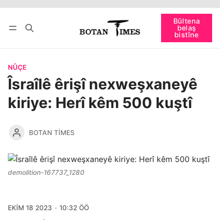
Têkevê
Bûltena belaş bistîne
Bûltena
belaş
bişopîne
bistîne
NÛÇE
Îsraîlê êrişî nexweşxaneyê
kiriye: Herî kêm 500 kuştî
BOTAN TIMES
demolition-167737_1280
EKIM 18 2023
10:32 ÖÖ