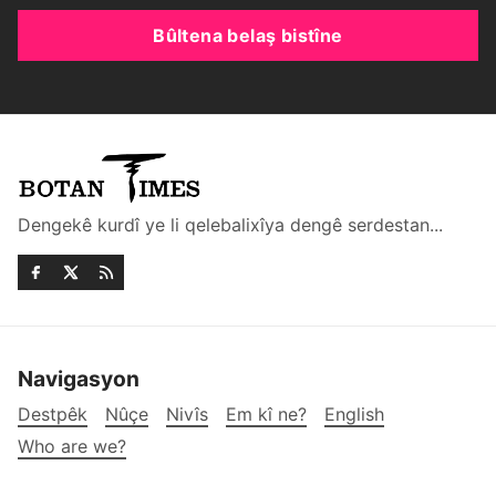
Bûltena belaş bistîne
Dengekê kurdî ye li qelebalixîya dengê serdestan...
Navigasyon
Destpêk
Nûçe
Nivîs
Em kî ne?
English
Who are we?