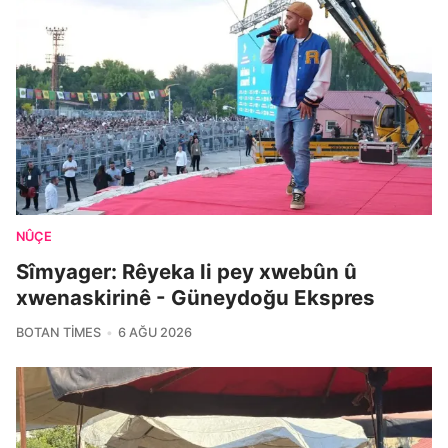
NÛÇE
Sîmyager: Rêyeka li pey xwebûn û
xwenaskirinê - Güneydoğu Ekspres
BOTAN TIMES
6 AĞU 2026