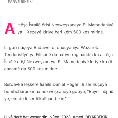
PARVE BIKE
A
rtêşa Îsraîlê êrişî Nexweşxaneya El-Mamedaniyê
ya li Xezeyê kiriye herî kêm 500 kes mirine.
Li gorî nûçeya
Rûdaw
ê, di daxuyanîya Wezareta
Tenduristîyê ya Filistînê da hatiye ragihandin ku artêşa
Îsraîlê erişî Nexweşxaneya El-Mamedaniyê kiriye ku di
encamê da 500 kes mirine.
Berdevkê leşkerê Îsraîlê Daniel Hagari, li ser nûçeya
bombebarankirina nexweşxaneyê gotiye, “Bûyer hêj nû
ye, em dê li ser lêkolînan bikin.”
Li vê derê hat weşandin:
Nûçe
,
2023
,
Amed
,
DIYARBEKIR
,