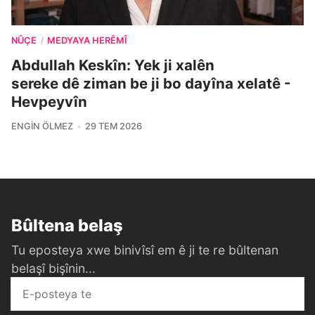
NÛÇE
MEDYAYA HERÊMÎ
/
Abdullah Keskîn: Yek ji xalên
sereke dê ziman be ji bo dayîna xelatê -
Hevpeyvîn
ENGIN ÖLMEZ
29 TEM 2026
Bûltena belaş
Tu eposteya xwe binivîsî em ê ji te re bûltenan
belaşî bişînin...