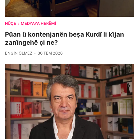
NÛÇE
MEDYAYA HERÊMÎ
/
Pûan û kontenjanên beşa Kurdî li kîjan
zanîngehê çi ne?
ENGIN ÖLMEZ
30 TEM 2026