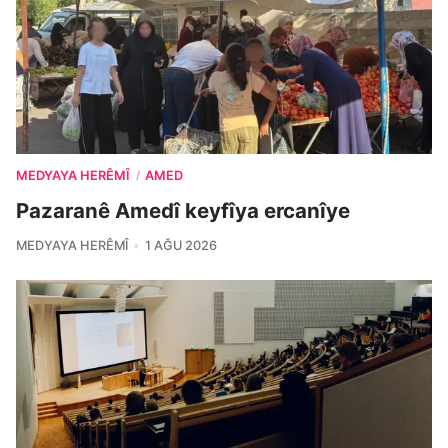
MEDYAYA HERÊMÎ
AMED
/
Pazaranê Amedî keyfîya ercanîye
MEDYAYA HERÊMÎ
1 AĞU 2026