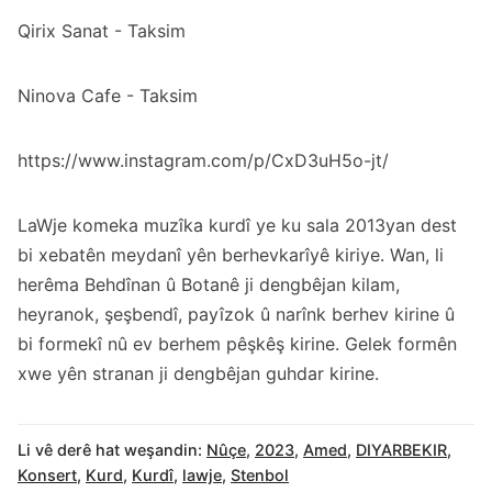
Qirix Sanat - Taksim
Ninova Cafe - Taksim
https://www.instagram.com/p/CxD3uH5o-jt/
LaWje komeka muzîka kurdî ye ku sala 2013yan dest
bi xebatên meydanî yên berhevkarîyê kiriye. Wan, li
herêma Behdînan û Botanê ji dengbêjan kilam,
heyranok, şeşbendî, payîzok û narînk berhev kirine û
bi formekî nû ev berhem pêşkêş kirine. Gelek formên
xwe yên stranan ji dengbêjan guhdar kirine.
Li vê derê hat weşandin:
Nûçe
,
2023
,
Amed
,
DIYARBEKIR
,
Konsert
,
Kurd
,
Kurdî
,
lawje
,
Stenbol