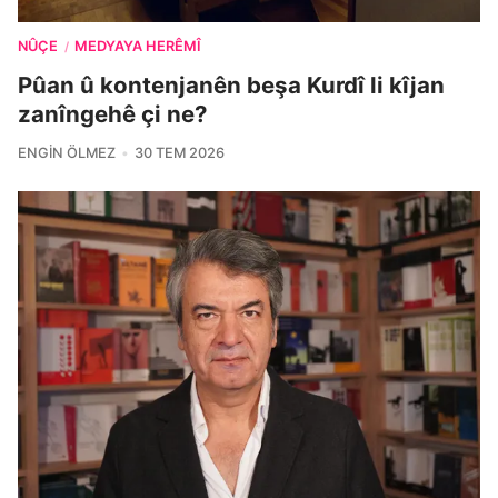
NÛÇE
MEDYAYA HERÊMÎ
/
Pûan û kontenjanên beşa Kurdî li kîjan
zanîngehê çi ne?
ENGIN ÖLMEZ
30 TEM 2026