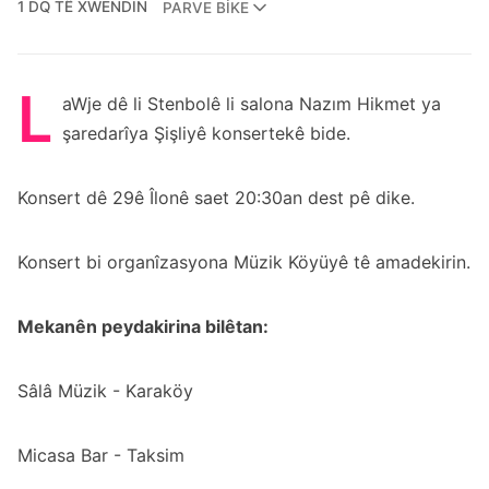
1 DQ TÊ XWENDIN
PARVE BIKE
L
aWje dê li Stenbolê li salona Nazım Hikmet ya
şaredarîya Şişliyê konsertekê bide.
Konsert dê 29ê Îlonê saet 20:30an dest pê dike.
Konsert bi organîzasyona Müzik Köyüyê tê amadekirin.
Mekanên peydakirina bilêtan:
Sâlâ Müzik - Karaköy
Micasa Bar - Taksim