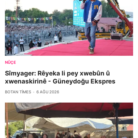
NÛÇE
Sîmyager: Rêyeka li pey xwebûn û
xwenaskirinê - Güneydoğu Ekspres
BOTAN TIMES
6 AĞU 2026