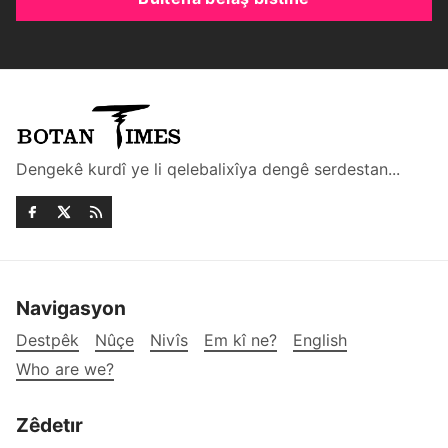
Dengekê kurdî ye li qelebalixîya dengê serdestan...
Navigasyon
Destpêk
Nûçe
Nivîs
Em kî ne?
English
Who are we?
Zêdetır