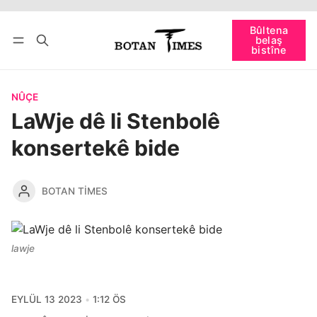
Têkevê
Bûltena belaş bistîne
Bûltena
belaş
bişopîne
bistîne
NÛÇE
LaWje dê li Stenbolê
konsertekê bide
BOTAN TIMES
lawje
EYLÜL 13 2023
1:12 ÖS