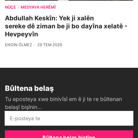
NÛÇE
MEDYAYA HERÊMÎ
/
Abdullah Keskîn: Yek ji xalên
sereke dê ziman be ji bo dayîna xelatê -
Hevpeyvîn
ENGIN ÖLMEZ
29 TEM 2026
Bûltena belaş
Tu eposteya xwe binivîsî em ê ji te re bûltenan
belaşî bişînin...
Bûltena belaş bistîne