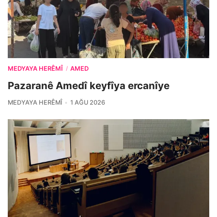
MEDYAYA HERÊMÎ
AMED
/
Pazaranê Amedî keyfîya ercanîye
MEDYAYA HERÊMÎ
1 AĞU 2026