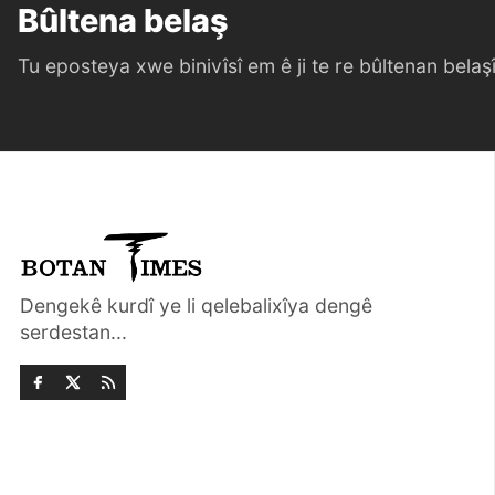
Bûltena belaş
Tu eposteya xwe binivîsî em ê ji te re bûltenan belaşî 
Dengekê kurdî ye li qelebalixîya dengê
serdestan...