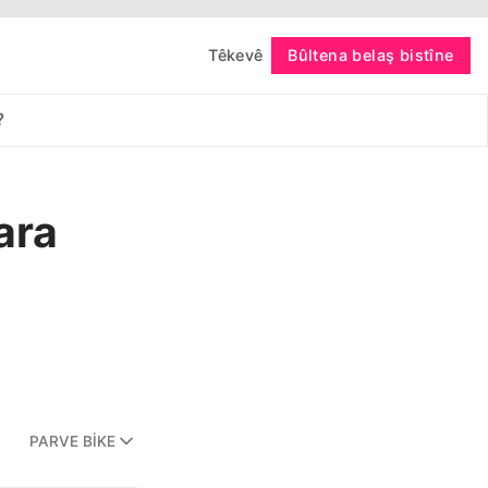
Têkevê
Bûltena belaş bistîne
bişopîne
?
ara
PARVE BIKE