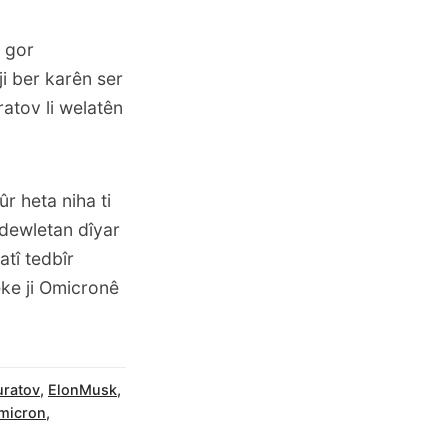
 gor
i ber karên ser
atov li welatên
 heta niha ti
 dewletan dîyar
atî tedbîr
eke ji Omicronê
ratov
,
ElonMusk
,
micron
,