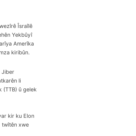
wezîrê Îsraîlê
gehên Yekbûyî
karîya Amerîka
mza kiribûn.
 Jiber
tkarên li
k (TTB) û gelek
ar kir ku Elon
i twîtên xwe