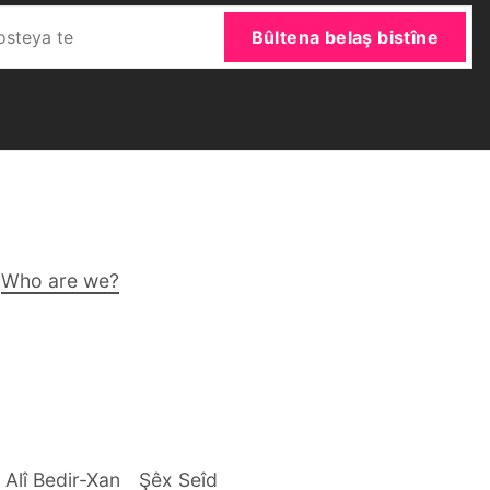
Bûltena belaş bistîne
Who are we?
 Alî Bedir-Xan
Şêx Seîd