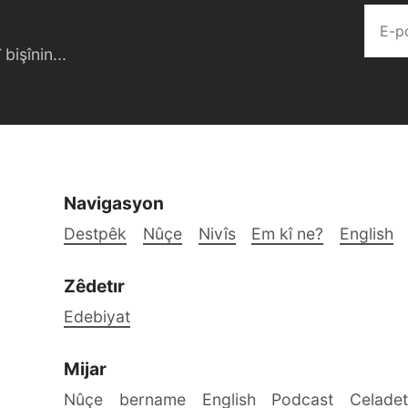
bişînin...
Navigasyon
Destpêk
Nûçe
Nivîs
Em kî ne?
English
Zêdetır
Edebiyat
Mijar
Nûçe
bername
English
Podcast
Celadet