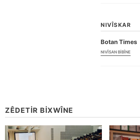
NIVÎSKAR
Botan Times
NIVÎSAN BIBÎNE
ZÊDETIR BIXWÎNE