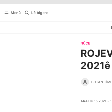
Menû
Lê bigere
Têkevê
Bûltena belaş bistîne
NÛÇE
ROJEV
2021ê
BOTAN TIM
ARALIK 15 2021
1