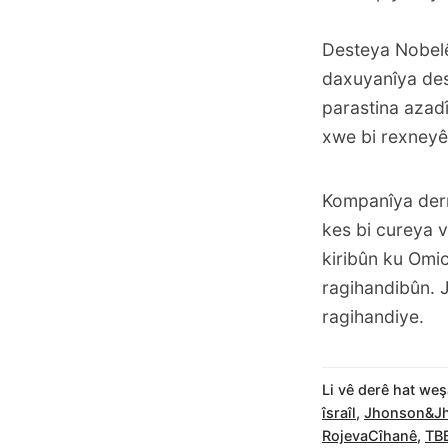
Desteya Nobelê
daxuyanîya dest
parastina azadî
xwe bi rexneyên
Kompanîya derm
kes bi cureya 
kiribûn ku Omic
ragihandibûn. J
ragihandiye.
Li vê derê hat weş
îsraîl
,
Jhonson&J
RojevaCîhanê
,
TB