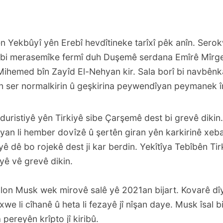
ên Yekbûyî yên Erebî hevdîtineke tarîxî pêk anîn. Serok
t bi merasemîke fermî duh Duşemê serdana Emîrê Mîr
Mihemed bîn Zayîd El-Nehyan kir. Sala borî bi navbên
n ser normalkirin û geşkirina peywendîyan peymanek î
uristiyê yên Tirkiyê sibe Çarşemê dest bi grevê dikin.
n li hember dovîzê û şertên giran yên karkirinê xeba
yê dê bo rojekê dest ji kar berdin. Yekîtîya Tebîbên Tir
îyê vê grevê dikin.
lon Musk wek mirovê salê yê 2021an bijart. Kovarê dîy
e li cîhanê û heta li fezayê jî nîşan daye. Musk îsal b
a pereyên krîpto jî kiribû.