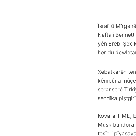
Îsraîl û Mîrgeh
Naftali Bennet
yên Erebî Şêx 
her du dewleta
Xebatkarên tend
kêmbûna mûçeya
seranserê Tirkî
sendîka piştgir
Kovara TIME, E
Musk bandora xw
tesîr li pîyasay