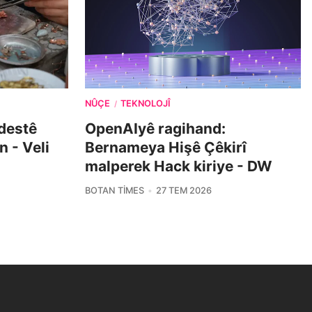
NÛÇE
TEKNOLOJÎ
/
 destê
OpenAIyê ragihand:
n - Veli
Bernameya Hişê Çêkirî
malperek Hack kiriye - DW
BOTAN TIMES
27 TEM 2026