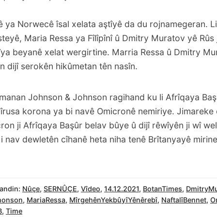
 ya Norwecê îsal xelata aştîyê da du rojnamegeran. Li
eyê, Maria Ressa ya Fîlîpînî û Dmitry Muratov yê Rûs j
ya beyanê xelat wergirtine. Marria Ressa û Dmitry Mur
 dijî serokên hikûmetan tên nasîn.
anan Johnson & Johnson ragihand ku li Afrîqaya Başûr
vîrusa korona ya bi navê Omicronê nemiriye. Jimareke
ron ji Afrîqaya Başûr belav bûye û dijî rêwîyên ji wî wel
i nav dewletên cîhanê heta niha tenê Brîtanyayê mirin
andin:
Nûçe
,
SERNÛÇE
,
Vîdeo
,
14.12.2021
,
BotanTimes
,
DmitryMu
honson
,
MariaRessa
,
MîrgehênYekbûyîYênêrebî
,
NaftalîBennet
,
O
B
,
Time