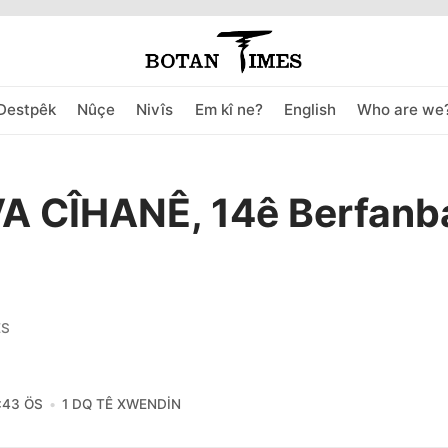
Destpêk
Nûçe
Nivîs
Em kî ne?
English
Who are we
A CÎHANÊ, 14ê Berfanb
ES
:43 ÖS
1 DQ TÊ XWENDIN