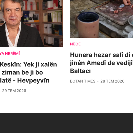
NÛÇE
Hunera hezar salî di
YA HERÊMÎ
jinên Amedî de vedijî
Keskîn: Yek ji xalên
Baltacı
 ziman be ji bo
latê - Hevpeyvîn
BOTAN TIMES
28 TEM 2026
29 TEM 2026