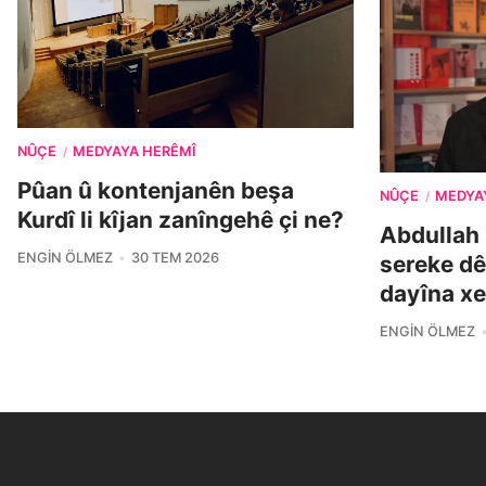
NÛÇE
MEDYAYA HERÊMÎ
/
Pûan û kontenjanên beşa
NÛÇE
MEDYA
/
Kurdî li kîjan zanîngehê çi ne?
Abdullah 
ENGIN ÖLMEZ
30 TEM 2026
sereke dê
dayîna xe
ENGIN ÖLMEZ