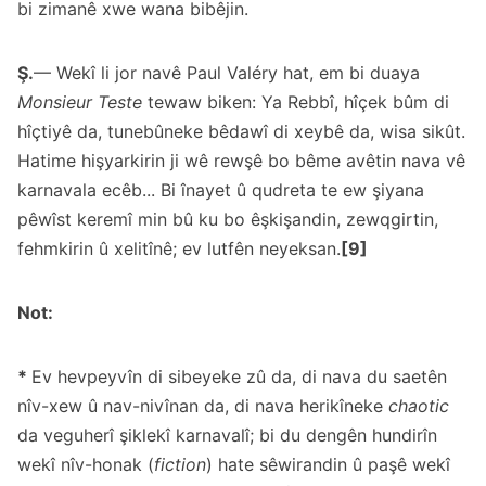
bi zimanê xwe wana bibêjin.
Ş.
— Wekî li jor navê Paul Valéry hat, em bi duaya
Monsieur Teste
tewaw biken: Ya Rebbî, hîçek bûm di
hîçtiyê da, tunebûneke bêdawî di xeybê da, wisa sikût.
Hatime hişyarkirin ji wê rewşê bo bême avêtin nava vê
karnavala ecêb... Bi înayet û qudreta te ew şiyana
pêwîst keremî min bû ku bo êşkişandin, zewqgirtin,
fehmkirin û xelitînê; ev lutfên neyeksan.
[9]
Not:
*
Ev hevpeyvîn di sibeyeke zû da, di nava du saetên
nîv-xew û nav-nivînan da, di nava herikîneke
chaotic
da veguherî şiklekî karnavalî; bi du dengên hundirîn
wekî nîv-honak (
fiction
) hate sêwirandin û paşê wekî