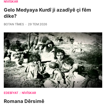
NIVÎSKAR
Gelo Medyaya Kurdî ji azadîyê çi fêm
dike?
BOTAN TIMES
29 TEM 2026
EDEBIYAT
NIVÎSKAR
/
Romana Dêrsimê