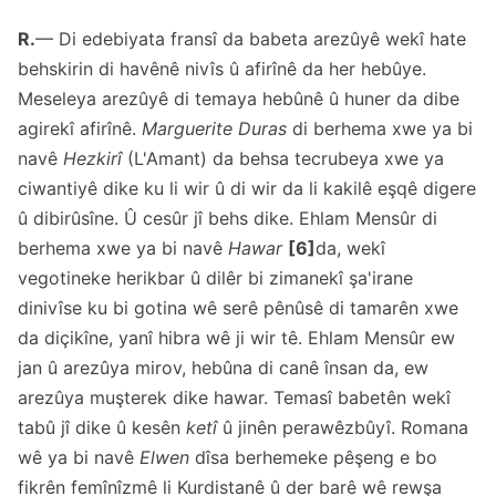
R.
— Di edebiyata fransî da babeta arezûyê wekî hate
behskirin di havênê nivîs û afirînê da her hebûye.
Meseleya arezûyê di temaya hebûnê û huner da dibe
agirekî afirînê.
Marguerite Duras
di berhema xwe ya bi
navê
Hezkirî
(L'Amant) da behsa tecrubeya xwe ya
ciwantiyê dike ku li wir û di wir da li kakilê eşqê digere
û dibirûsîne. Û cesûr jî behs dike. Ehlam Mensûr di
berhema xwe ya bi navê
Hawar
[6]
da, wekî
vegotineke herikbar û dilêr bi zimanekî şa'irane
dinivîse ku bi gotina wê serê pênûsê di tamarên xwe
da diçikîne, yanî hibra wê ji wir tê. Ehlam Mensûr ew
jan û arezûya mirov, hebûna di canê însan da, ew
arezûya muşterek dike hawar. Temasî babetên wekî
tabû jî dike û kesên
ketî
û jinên perawêzbûyî. Romana
wê ya bi navê
Elwen
dîsa berhemeke pêşeng e bo
fikrên femînîzmê li Kurdistanê û der barê wê rewşa