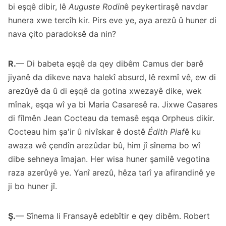
bi eşqê dibir, lê
Auguste Rodin
ê peykertiraşê navdar
hunera xwe tercîh kir. Pirs eve ye, aya arezû û huner di
nava çito paradoksê da nin?
R.
— Di babeta eşqê da qey dibêm Camus der barê
jiyanê da dikeve nava halekî absurd, lê rexmî vê, ew di
arezûyê da û di eşqê da gotina xwezayê dike, wek
mînak, eşqa wî ya bi Maria Casaresê ra. Jixwe Casares
di fîlmên Jean Cocteau da temasê eşqa Orpheus dikir.
Cocteau him şa'ir û nivîskar ê dostê
Édith Piaf
ê ku
awaza wê çendîn arezûdar bû, him jî sînema bo wî
dibe sehneya îmajan. Her wisa huner şamilê vegotina
raza azerûyê ye. Yanî arezû, hêza tarî ya afirandinê ye
ji bo huner jî.
Ş.
— Sînema li Fransayê edebîtir e qey dibêm. Robert