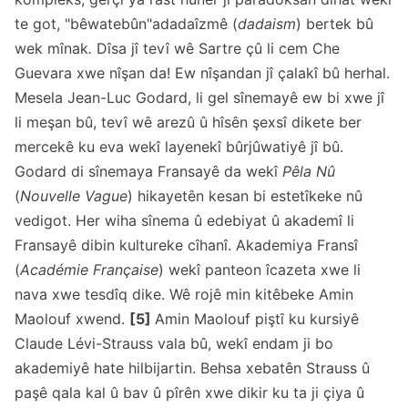
te got, "bêwatebûn"adadaîzmê (
dadaism
) bertek bû
wek mînak
.
Dîsa jî tevî wê Sartre çû li cem Che
Guevara xwe nîşan da! Ew nîşandan jî çalakî bû herhal.
Mesela Jean-Luc Godard, li gel sînemayê ew bi xwe jî
li meşan bû, tevî wê arezû û hîsên şexsî dikete ber
mercekê ku eva wekî layenekî bûrjûwatiyê jî bû.
Godard di sînemaya Fransayê da wekî
Pêla Nû
(
Nouvelle Vague
)
hikayetên kesan bi estetîkeke nû
vedigot. Her wiha sînema û edebiyat û akademî li
Fransayê dibin kultureke cîhanî. Akademiya Fransî
(
Académie
Française
) wekî panteon îcazeta xwe li
nava xwe tesdîq dike. Wê rojê min kitêbeke Amin
Maolouf xwend.
[5]
Amin Maolouf piştî ku kursiyê
Claude Lévi-Strauss vala bû, wekî endam ji bo
akademiyê hate hilbijartin. Behsa xebatên Strauss û
paşê qala kal û bav û pîrên xwe dikir ku ta ji çiya û