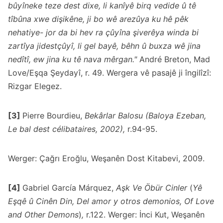
bûyîneke teze dest dixe, li kanîyê birq vedide û tê
tîbûna xwe dişikêne, ji bo wê arezûya ku hê pêk
nehatiye- jor da bi hev ra çûyîna şiverêya winda bi
zartîya jidestçûyî, li gel bayê, bêhn û buxza wê jina
nedîtî, ew jina ku tê nava mêrgan."
André Breton, Mad
Love/Eşqa Şeydayî, r. 49. Wergera vê pasajê ji îngilîzî:
Rizgar Elegez.
[3]
Pierre Bourdieu,
Bekârlar Balosu (Baloya Ezeban,
Le bal dest célibataires, 2002),
r.94-95.
Werger: Çağrı Eroğlu, Weşanên Dost Kitabevi, 2009.
[4]
Gabriel García Márquez,
Aşk Ve Öbür Cinler
(
Yê
Eşqê û Cinên Din, Del amor y otros demonios, Of Love
and Other Demons
)
,
r.122. Werger: İnci Kut, Weşanên