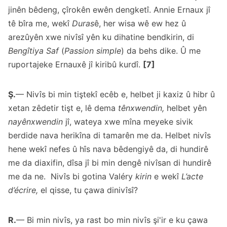
jinên bêdeng, çîrokên ewên dengketî. Annie Ernaux jî
tê bîra me, wekî
Duras
ê, her wisa wê ew hez û
arezûyên xwe nivîsî yên ku dihatine bendkirin, di
Bengîtiya Saf
(
Passion simple
) da behs dike. Û me
ruportajeke Ernauxê jî kiribû kurdî.
[7]
Ş.
— Nivîs bi min tiştekî ecêb e, helbet ji kaxiz û hibr û
xetan zêdetir tişt e, lê dema
tênxwendin,
helbet yên
nayênxwendin
jî, wateya xwe mîna meyeke sivik
berdide nava herikîna di tamarên me da. Helbet nivîs
hene wekî nefes û hîs nava bêdengiyê da, di hundirê
me da diaxifin, dîsa jî bi min dengê nivîsan di hundirê
me da ne. Nivîs bi gotina Valéry
kirin
e wekî
L’acte
d’écrire,
el qisse, tu çawa dinivîsî?
R.
— Bi min nivîs, ya rast bo min nivîs şi'ir e ku çawa