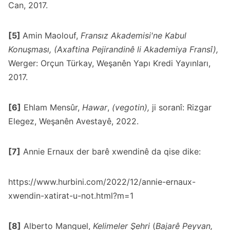
Can, 2017.
[5]
Amin Maolouf,
Fransız Akademisi'ne Kabul
Konuşması, (Axaftina Pejirandinê li Akademiya Fransî),
Werger: Orçun Türkay, Weşanên Yapı Kredi Yayınları,
2017.
[6]
Ehlam Mensûr,
Hawar
,
(vegotin),
ji soranî: Rizgar
Elegez, Weşanên Avestayê, 2022.
[7]
Annie Ernaux der barê xwendinê da qise dike:
https://www.hurbini.com/2022/12/annie-ernaux-
xwendin-xatirat-u-not.html?m=1
[8]
Alberto Manguel,
Kelimeler Şehri
(
Bajarê Peyvan,