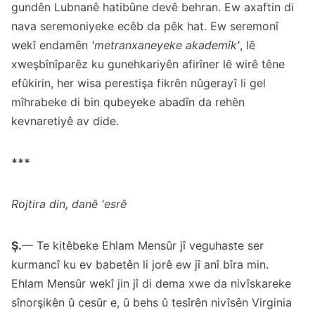
gundên Lubnanê hatibûne devê behran. Ew axaftin di
nava seremoniyeke ecêb da pêk hat. Ew seremonî
wekî endamên
'metranxaneyeke akademîk'
, lê
xweşbînîparêz ku gunehkariyên afirîner lê wirê têne
efûkirin, her wisa perestişa fikrên nûgerayî li gel
mîhrabeke di bin qubeyeke abadîn da rehên
kevnaretiyê av dide.
***
Rojtira din, danê 'esrê
Ş.
— Te kitêbeke Ehlam Mensûr jî veguhaste ser
kurmancî ku ev babetên li jorê ew jî anî bîra min.
Ehlam Mensûr wekî jin jî di dema xwe da nivîskareke
sînorşikên û cesûr e, û behs û tesîrên nivîsên Virginia