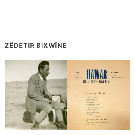
ZÊDETIR BIXWÎNE