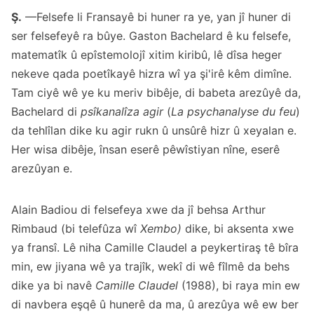
Ş.
—Felsefe li Fransayê bi huner ra ye, yan jî huner di
ser felsefeyê ra bûye. Gaston Bachelard ê ku felsefe,
matematîk û epîstemolojî xitim kiribû, lê dîsa heger
nekeve qada poetîkayê hizra wî ya şi'irê kêm dimîne.
Tam ciyê wê ye ku meriv bibêje, di babeta arezûyê da,
Bachelard di
psîkanalîza agir
(
La psychanalyse du feu
)
da tehlîlan dike ku agir rukn û unsûrê hizr û xeyalan e.
Her wisa dibêje, însan eserê pêwîstiyan nîne, eserê
arezûyan e.
Alain Badiou di felsefeya xwe da jî behsa Arthur
Rimbaud (bi telefûza wî
Xembo)
dike, bi aksenta xwe
ya fransî. Lê niha Camille Claudel a peykertiraş tê bîra
min, ew jiyana wê ya trajîk, wekî di wê fîlmê da behs
dike ya bi navê
Camille
Claudel
(1988), bi raya min ew
di navbera eşqê û hunerê da ma, û arezûya wê ew ber