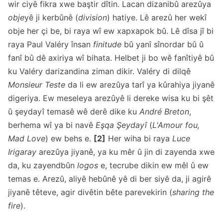
wir ciyê fikra xwe baştir dîtin. Lacan dizanibû arezûya
obje
yê ji kerbûnê (
division
) hatiye. Lê arezû her wekî
obje her çi be, bi raya wî ew xapxapok bû. Lê dîsa jî bi
raya Paul Valéry însan
finitude
bû yanî sînordar bû û
fanî bû dê axiriya wî bihata. Helbet ji bo wê fanîtiyê bû
ku Valéry darizandina ziman dikir. Valéry di dilqê
Monsieur Teste
da li ew arezûya tarî ya kûrahiya jiyanê
digeriya. Ew meseleya arezûyê li dereke wisa ku bi şêt
û şeydayî temasê wê derê dike ku
André Breton
,
berhema wî ya bi navê
Eşqa Şeydayî
(
L'Amour fou,
Mad Love
) ew behs e.
[2]
Her wiha bi raya
Luce
Irigaray
arezûya jiyanê, ya ku mêr û jin di zayenda xwe
da, ku zayendbûn
logos
e, tecrube dikin ew mêl û ew
temas e. Arezû, aliyê hebûnê yê di ber siyê da, ji agirê
jiyanê têteve, agir divêtin bête parevekirin (
sharing the
fire
).