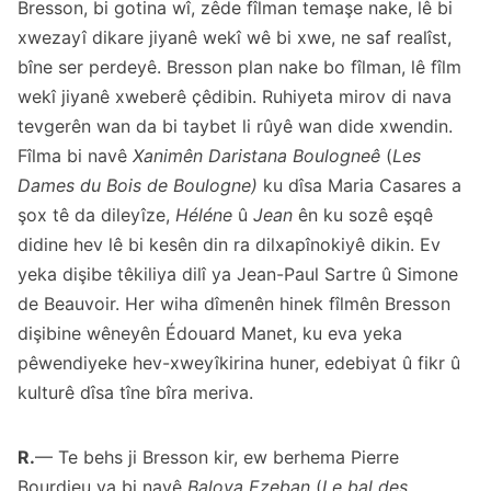
Bresson, bi gotina wî, zêde fîlman temaşe nake, lê bi
xwezayî dikare jiyanê wekî wê bi xwe, ne saf realîst,
bîne ser perdeyê. Bresson plan nake bo fîlman, lê fîlm
wekî jiyanê xweberê çêdibin. Ruhiyeta mirov di nava
tevgerên wan da bi taybet li rûyê wan dide xwendin.
Fîlma bi navê
Xanimên Daristana Boulogneê
(
Les
Dames du Bois de Boulogne)
ku dîsa Maria Casares a
şox tê da dileyîze,
Héléne
û
Jean
ên ku sozê eşqê
didine hev lê bi kesên din ra dilxapînokiyê dikin. Ev
yeka dişibe têkiliya dilî ya Jean-Paul Sartre û Simone
de Beauvoir. Her wiha dîmenên hinek fîlmên Bresson
dişibine wêneyên Édouard Manet, ku eva yeka
pêwendiyeke hev-xweyîkirina huner, edebiyat û fikr û
kulturê dîsa tîne bîra meriva.
R.
— Te behs ji Bresson kir, ew berhema Pierre
Bourdieu ya bi navê
Baloya Ezeban
(
Le bal des