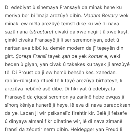
Di edebiyat û sînemaya Fransayê da mînak hene ku
meriva ber bi îmaja arezûyê dibin.
Madam Bovary
wek
mînak, ew mêla arezûyê temsîl dike ku wê di nava
sazûmana (
structure
) civakî da xwe negirt û xwe kuşt,
çimkî civaka Fransayê jî li ser seremoniyan, edet û
nerîtan ava bibû ku demên modern da jî teşeyên din
girt.
Şoreşa Fransî
tayek
şah
be yek
komar
e, wekî
beden û giyan, yan civak û takekes ku tayek ji arezûyê
tê. Di Proust da jî ew hemû behsên kes, xanedan,
rabûn-rûniştina rîtuelî tê li tayê arezûya bîrhateyê, li
arezûya hebûnê asê dibe. Di fikriyat û edebiyata
Fransayê da çiqasî seremoniya zanînê hebe ewqas jî
sînorşikêniya hunerê jî heye, lê eva di nava paradoksan
da ye. Lacan ji wir psîkanalîz firehtir kir. Belê ji felsefe
û dinyaya almanî fikr dihatine wir, lê di nava zimanê
fransî da zêdetir nerm dibin. Heidegger yan Freud li