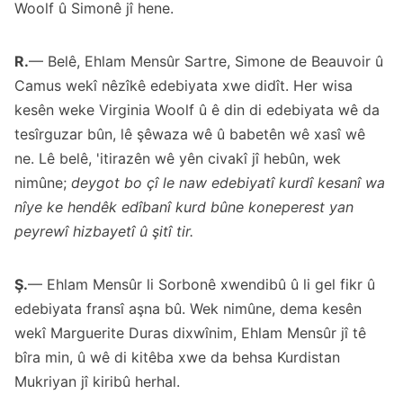
Woolf û Simonê jî hene.
R.
— Belê, Ehlam Mensûr Sartre, Simone de Beauvoir û
Camus wekî nêzîkê edebiyata xwe didît. Her wisa
kesên weke Virginia Woolf û ê din di edebiyata wê da
tesîrguzar bûn, lê şêwaza wê û babetên wê xasî wê
ne. Lê belê, 'itirazên wê yên civakî jî hebûn, wek
nimûne;
deygot bo çî le naw edebiyatî kurdî kesanî wa
nîye ke hendêk edîbanî kurd bûne koneperest yan
peyrewî hizbayetî û şitî tir.
Ş.
— Ehlam Mensûr li Sorbonê xwendibû û li gel fikr û
edebiyata fransî aşna bû. Wek nimûne, dema kesên
wekî Marguerite Duras dixwînim, Ehlam Mensûr jî tê
bîra min, û wê di kitêba xwe da behsa Kurdistan
Mukriyan jî kiribû herhal.