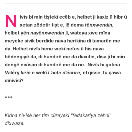
N
ivîs bi min tiştekî ecêb e, helbet ji kaxiz û hibr û
xetan zêdetir tişt e, lê dema
tênxwendin,
helbet yên
nayênxwendin
jî, wateya xwe mîna
meyeke sivik berdide nava herikîna di tamarên me
da. Helbet nivîs hene wekî nefes û hîs nava
bêdengiyê da, di hundirê me da diaxifin, dîsa jî bi min
dengê nivîsan di hundirê me da ne. Nivîs bi gotina
Valéry
kirin
e wekî
L’acte d’écrire,
el qisse, tu çawa
dinivîsî?
***
Kirina nivîsê her tim cûreyekî "fedakariya zêhnî"
dixwaze.