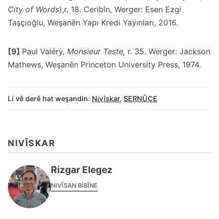
City of Words
),r. 18. Ceribîn, Werger: Esen Ezgi
Taşçıoğlu, Weşanên Yapı Kredi Yayınları, 2016.
[9]
Paul Valéry,
Monsieur Teste,
r. 35. Werger: Jackson
Mathews, Weşanên Princeton University Press, 1974.
Li vê derê hat weşandin:
Nivîskar
,
SERNÛÇE
NIVÎSKAR
Rizgar Elegez
NIVÎSAN BIBÎNE