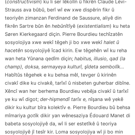
(
constructivism
) ku li ser lêkolîn û fikrên Claude Lévi-
Strauss ava bûbû, berî wî ew xwe dispêrin fikr û
teoriyên zimanzan Ferdinand de Saussure, aliyê din
fikrên Sartre bûn ên
hebûnîtî
yê (
existentialism
) ku heta
Søren Kierkegaard diçin. Pierre Bourdieu techîzatên
sosyolojiya xwe wekî têgeh ji bo xwe wekî
halet û
hacetên
sosyolojiyê îcad kirin. Ew têgehên wî ku reha
wan heta Yûnana qedîm diçin;
habitus, illusio, qad (la
champ), doksa, sermayeya kulturî, şîdeta sembolîk…
Habîtûs têgehek e ku behsa mêl, tevger û kirinên
civakî dike ku civakê, tarîxî û nisbeten guherbar dibîne.
Xêncî wan her berhema Bourdieu vebêja civakî û tarîxî
ye ku wî digot;
der-hişmendî tarîx e,
nîşana wê yekê
dikir ku kultur bîra kolektîv e. Pierre Bourdieu bû behsa
mîmariya
gotîk
dikir yan wênesaziya Édouard Manet di
babeta sosyolojiyê da, wî li ser estetîkê û teoriya
sosyolojiyê jî tesîr kir. Loma sosyolojiya wî ji bo min