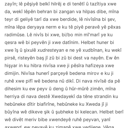
zayîn; lê pêşiyê belkî hilrêj e di tenêtî û tazîtiya xwe
da, wekî lêpên behran bi zangan va hilpas dibe, mîna
teyr di geliyê tarî da xwe berdide, lê nivîsîna bi şev,
mîna lêpa deryaya nerm e ku tê piyê peravê yê pêxas
radimûse. Lê nivîs bi xwe, bi/bo min mî'marî ye ku
qesra wê bi peyvên ji xwe datînim. Helbet huner bi
xwe îş û şixulê
xudreste
yan e ne yê xudbînan, ku wekî
pirsê, risteyên baş jî zû bi zû bi dest va nayên. Ew ên
hişyar in ku hibra nivîsa xwe ji pêsîra hafizeya xwe
dimijin. Nivîsa hunerî parçeyê bedena mirov e ku ji
ruhê xwe pifî wê bedena nû dikî. Di nava nivîsê da pê
dihesim ku ew peyv û deng û hûr-mûrê zimên, mîna
herriya di nava destê Xwedayekî da têne strandin ku
hebûneke dîtir biafirîne, hebûneke ku Xweda jî ji
bûyîna wê dikeve şik û şubheke bi kelecan. Helbet berî
wê divêt meriv bibe xwendeyê ruhê peyvan, yanî
axwend,
ew peyayê ku zimanê xwe vedijene. Vêga