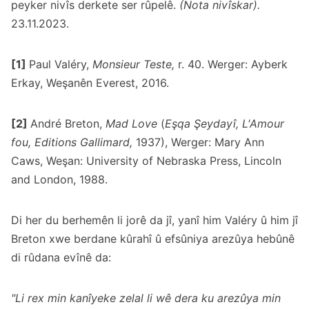
peyker nivîs derkete ser rûpelê.
(Nota nivîskar).
23.11.2023.
[1]
Paul Valéry,
Monsieur Teste,
r. 40. Werger: Ayberk
Erkay, Weşanên Everest, 2016.
[2]
André Breton,
Mad Love
(
Eşqa Şeydayî, L'Amour
fou, Editions Gallimard,
1937), Werger: Mary Ann
Caws, Weşan: University of Nebraska Press, Lincoln
and London, 1988.
Di her du berhemên li jorê da jî, yanî him Valéry û him jî
Breton xwe berdane kûrahî û efsûniya arezûya hebûnê
di rûdana evînê da:
"Li rex min kanîyeke zelal li wê dera ku arezûya min