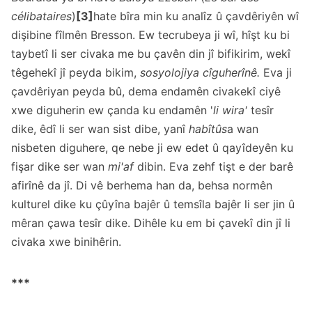
célibataires
)
[3]
hate bîra min ku analîz û çavdêriyên wî
dişibine fîlmên Bresson. Ew tecrubeya ji wî, hîşt ku bi
taybetî li ser civaka me bu çavên din jî bifikirim, wekî
têgehekî jî peyda bikim,
sosyolojiya cîguherînê.
Eva ji
çavdêriyan peyda bû, dema endamên civakekî ciyê
xwe diguherin ew çanda ku endamên '
li
wira'
tesîr
dike, êdî li ser wan sist dibe, yanî
habîtûs
a wan
nisbeten diguhere, qe nebe ji ew edet û qayîdeyên ku
fişar dike ser wan
mi'af
dibin. Eva zehf tişt e der barê
afirînê da jî. Di vê berhema han da, behsa normên
kulturel dike ku çûyîna bajêr û temsîla bajêr li ser jin û
mêran çawa tesîr dike. Dihêle ku em bi çavekî din jî li
civaka xwe binihêrin.
***