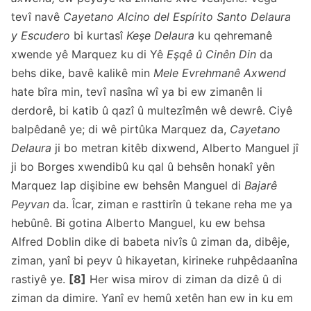
tevî navê
Cayetano Alcino del Espírito Santo Delaura
y Escudero
bi kurtasî
Keşe Delaura
ku qehremanê
xwende yê Marquez ku di Yê
Eşqê û Cinên Din
da
behs dike, bavê kalikê min
Mele Evrehmanê
Axwend
hate bîra min, tevî nasîna wî ya bi ew zimanên li
derdorê, bi katib û qazî û multezîmên wê dewrê. Ciyê
balpêdanê ye; di wê pirtûka Marquez da,
Cayetano
Delaura
ji bo metran kitêb dixwend, Alberto Manguel jî
ji bo Borges xwendibû ku qal û behsên honakî yên
Marquez lap dişibine ew behsên Manguel di
Bajarê
Peyvan
da. Îcar, ziman e rasttirîn û tekane reha me ya
hebûnê. Bi gotina Alberto Manguel, ku ew behsa
Alfred Doblin dike di babeta nivîs û ziman da, dibêje,
ziman, yanî bi peyv û hikayetan, kirineke ruhpêdaanîna
rastiyê ye.
[8]
Her wisa mirov di ziman da dizê û di
ziman da dimire. Yanî ev hemû xetên han ew in ku em