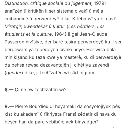
Distinction, critique sociale du jugement,
1979)
analîzên û krîtîkên li ser sîstema civakî û mêla
ecibandinê û perwerdeyê dikir. Kitêba wî ya bi navê
Mîratgir, xwendekar û kultur
(
Les héritiers, Les
étudiants et la culture
, 1964) li gel Jean-Claude
Passeron nivîsiye, der barê tesîra perwerdeyê ku li ser
berdewamiya tebeqeyên civakî heye. Her wisa bala
min kişand ku teza xwe ya masterê, ku di perwerdeyê
da behsa rewşa dezavantajên ji cihêtiya zayendî
(
gender
) dike, ji techîzatên wî sûd bigirim.
Ş.
— Çi ne ew techîzatên wî?
R.
— Pierre Bourdieu di heyamekî da sosyolojiyek pêş
xist ku akademî û fikriyata Fransî zêdetir di nava du
beşên han da pare vebibûn; yek binyadgerî