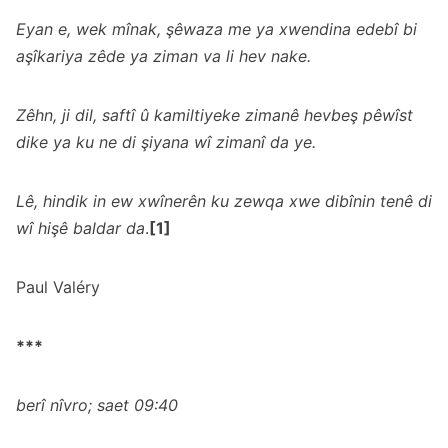
Eyan e, wek mînak, şêwaza me ya xwendina edebî bi
aşîkariya zêde ya ziman va li hev nake.
Zêhn, ji dil, saftî û kamiltiyeke zimanê hevbeş pêwîst
dike ya ku ne di şiyana wî zimanî da ye.
Lê, hindik in ew xwînerên ku zewqa xwe dibînin tenê di
wî hişê baldar da
.
[1]
Paul Valéry
***
berî nîvro; saet 09:40