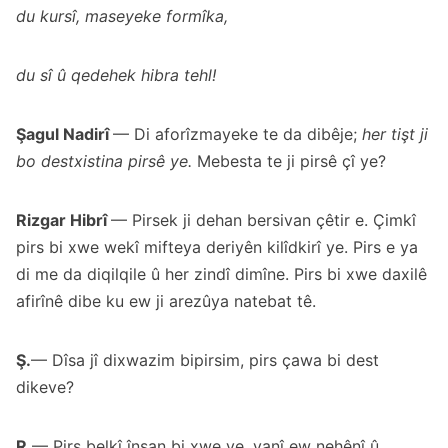
du kursî, maseyeke formîka,
du sî û qedehek hibra tehl!
Şagul Nadirî
— Di aforîzmayeke te da dibêje;
her tişt ji
bo destxistina pirsê ye.
Mebesta te ji pirsê çî ye?
Rizgar Hibrî
— Pirsek ji dehan bersivan çêtir e. Çimkî
pirs bi xwe wekî mifteya deriyên kilîdkirî ye. Pirs e ya
di me da diqilqile û her zindî dimîne. Pirs bi xwe daxilê
afirînê dibe ku ew ji arezûya natebat tê.
Ş.
— Dîsa jî dixwazim bipirsim, pirs çawa bi dest
dikeve?
R.
— Pirs belkî însan bi xwe ye, yanî ew nehênî û