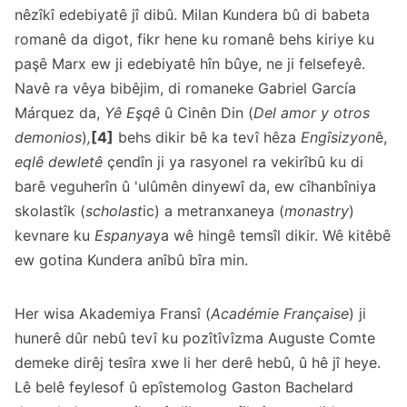
nêzîkî edebiyatê jî dibû. Milan Kundera bû di babeta
romanê da digot, fikr hene ku romanê behs kiriye ku
paşê Marx ew ji edebiyatê hîn bûye, ne ji felsefeyê.
Navê ra vêya bibêjim, di romaneke Gabriel García
Márquez da,
Yê Eşqê
û Cinên Din (
Del amor y otros
demonios
)
,
[4]
behs dikir bê ka tevî hêza
Engîsizyon
ê,
eqlê dewletê
çendîn ji ya rasyonel ra vekirîbû ku di
barê veguherîn û 'ulûmên dinyewî da, ew cîhanbîniya
skolastîk (
scholast
ic) a metranxaneya (
monastry
)
kevnare ku
Espanya
ya wê hingê temsîl dikir. Wê kitêbê
ew gotina Kundera anîbû bîra min.
Her wisa Akademiya Fransî (
Académie
Française
) ji
hunerê dûr nebû tevî ku pozîtîvîzma Auguste Comte
demeke dirêj tesîra xwe li her derê hebû, û hê jî heye.
Lê belê feylesof û epîstemolog Gaston Bachelard