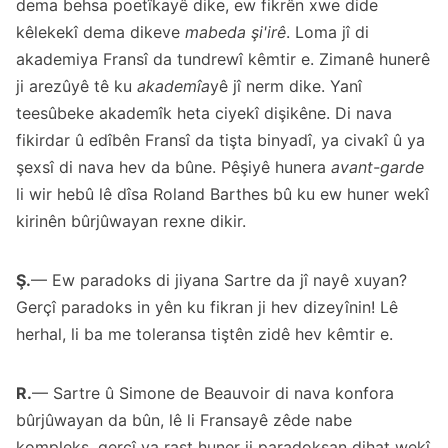
dema behsa poetîkayê dike, ew fikrên xwe dide
kêlekekî dema dikeve
mabeda şi'irê
. Loma jî di
akademiya Fransî da tundrewî kêmtir e. Zimanê hunerê
ji arezûyê tê ku
akademîa
yê jî nerm dike. Yanî
teesûbeke akademîk heta ciyekî dişikêne. Di nava
fikirdar û edîbên Fransî da tişta binyadî, ya civakî û ya
şexsî di nava hev da bûne. Pêşiyê hunera
avant-garde
li wir hebû lê dîsa Roland Barthes bû ku ew huner wekî
kirinên bûrjûwayan rexne dikir.
Ş.
— Ew paradoks di jiyana Sartre da jî nayê xuyan?
Gerçî paradoks in yên ku fikran ji hev dizeyînin! Lê
herhal, li ba me toleransa tiştên zidê hev kêmtir e.
R.
— Sartre û Simone de Beauvoir di nava konfora
bûrjûwayan da bûn, lê li Fransayê zêde nabe
kompleks, gerçî ya rast huner ji paradoksan dihat wekî