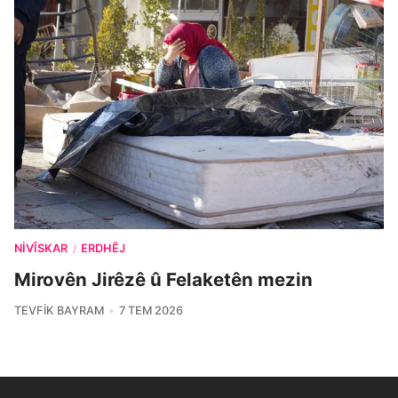
NIVÎSKAR
ERDHÊJ
/
Mirovên Jirêzê û Felaketên mezin
TEVFIK BAYRAM
7 TEM 2026