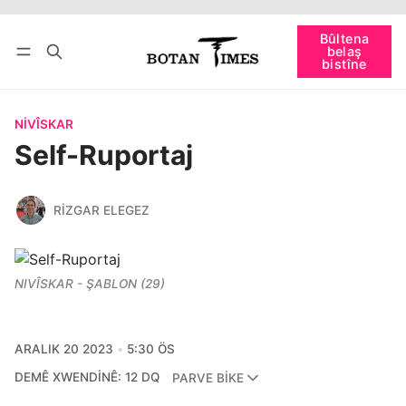
Têkevê
Bûltena belaş bistîne
Bûltena
belaş
bişopîne
bistîne
NIVÎSKAR
Self-Ruportaj
RIZGAR ELEGEZ
NIVÎSKAR - ŞABLON (29)
ARALIK 20 2023
5:30 ÖS
DEMÊ XWENDINÊ: 12 DQ
PARVE BIKE