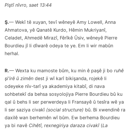
Piştî nîvro, saet 13:44
Ş.
— Wekî tê xuyan, tevî wêneyê Amy Lowell, Anna
Ahmatova, yê Qanatê Kurdo, Hêmin Mukriyanî,
Celadet, Ahmedê Mirazî, Fêrîkê Ûsiv, wêneyê Pierre
Bourdieu jî li dîwarê odeya te ye. Em li wir mabûn
herhal.
R.
— Wexta ku mamoste bûm, ku min ê paşê ji bo
ruhê
şi'irê û zimên
dest ji wî karî bikişanda, rojekê li
odeyeke nîv-tarî ya akademiya kitabî, di nava
sohbetekî da behsa sosyolojiya Pierre Bourdieu bû ku
qal û behs li ser perwerdeya li Fransayê û tesîra wê ya
li ser saziya civakî
(social structure)
bû. Bi xwendinê ra
daxilê wan berhemên wî bûm. Ew berhema Bourdieu
ya bi navê
Cihêtî, rexnegiriya daraza civakî
(
La