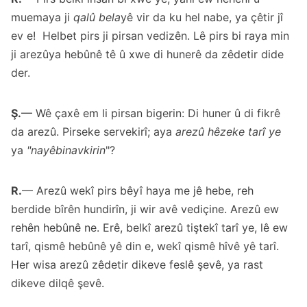
muemaya ji
qalû bela
yê vir da ku hel nabe, ya çêtir jî
ev e! Helbet pirs ji pirsan vedizên. Lê pirs bi raya min
ji arezûya hebûnê tê û xwe di hunerê da zêdetir dide
der.
Ş.
— Wê çaxê em li pirsan bigerin: Di huner û di fikrê
da arezû. Pirseke servekirî; aya
arezû hêzeke tarî ye
ya
"nayêbinavkirin
"?
R.
— Arezû wekî pirs bêyî haya me jê hebe, reh
berdide bîrên hundirîn, ji wir avê vediçine. Arezû ew
rehên hebûnê ne. Erê, belkî arezû tiştekî tarî ye, lê ew
tarî, qismê hebûnê yê din e, wekî qismê hîvê yê tarî.
Her wisa arezû zêdetir dikeve feslê şevê, ya rast
dikeve dilqê şevê.