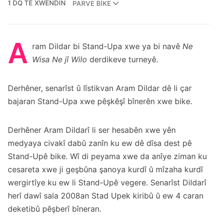
1 DQ TÊ XWENDIN
PARVE BIKE
A
ram Dildar bi Stand-Upa xwe ya bi navê
Ne
Wisa Ne jî Wilo
derdikeve turneyê.
Derhêner, senarîst û lîstikvan Aram Dildar dê li çar
bajaran Stand-Upa xwe pêşkêşî bînerên xwe bike.
Derhêner Aram Dildarî li ser hesabên xwe yên
medyaya civakî dabû zanîn ku ew dê dîsa dest pê
Stand-Upê bike. Wî di peyama xwe da anîye ziman ku
cesareta xwe ji geşbûna şanoya kurdî û mîzaha kurdî
wergirtîye ku ew li Stand-Upê vegere. Senarîst Dildarî
herî dawî sala 2008an Stad Upek kiribû û ew 4 caran
deketibû pêşberî bîneran.