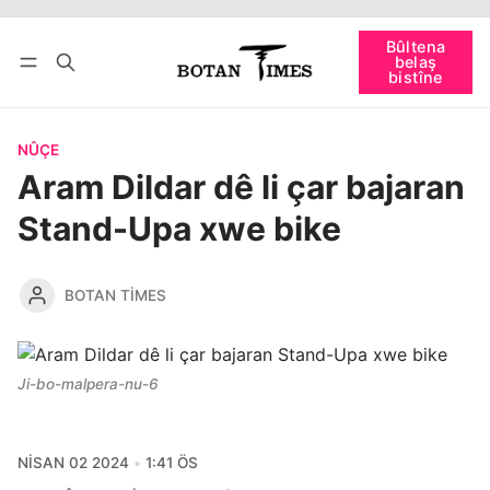
Têkevê
Bûltena belaş bistîne
Bûltena
belaş
bişopîne
bistîne
NÛÇE
Aram Dildar dê li çar bajaran
Stand-Upa xwe bike
BOTAN TIMES
Ji-bo-malpera-nu-6
NISAN 02 2024
1:41 ÖS