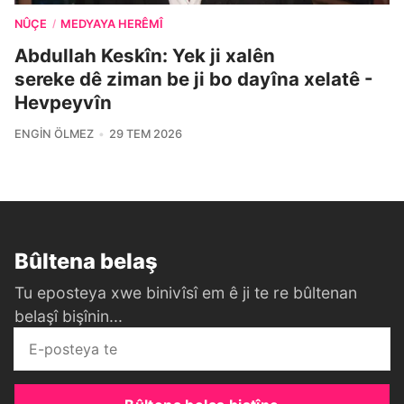
NÛÇE
MEDYAYA HERÊMÎ
/
Abdullah Keskîn: Yek ji xalên
sereke dê ziman be ji bo dayîna xelatê -
Hevpeyvîn
ENGIN ÖLMEZ
29 TEM 2026
Bûltena belaş
Tu eposteya xwe binivîsî em ê ji te re bûltenan
belaşî bişînin...