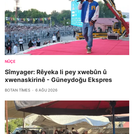
NÛÇE
Sîmyager: Rêyeka li pey xwebûn û
xwenaskirinê - Güneydoğu Ekspres
BOTAN TIMES
6 AĞU 2026