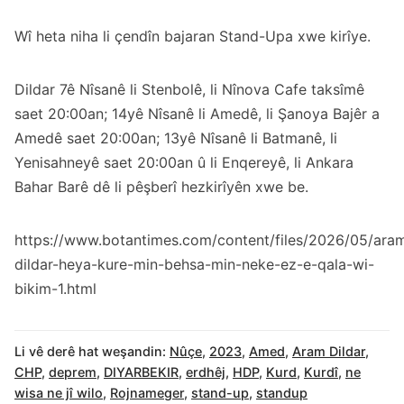
Wî heta niha li çendîn bajaran Stand-Upa xwe kirîye.
Dildar 7ê Nîsanê li Stenbolê, li Nînova Cafe taksîmê
saet 20:00an; 14yê Nîsanê li Amedê, li Şanoya Bajêr a
Amedê saet 20:00an; 13yê Nîsanê li Batmanê, li
Yenisahneyê saet 20:00an û li Enqereyê, li Ankara
Bahar Barê dê li pêşberî hezkirîyên xwe be.
https://www.botantimes.com/content/files/2026/05/ara
dildar-heya-kure-min-behsa-min-neke-ez-e-qala-wi-
bikim-1.html
Li vê derê hat weşandin:
Nûçe
,
2023
,
Amed
,
Aram Dildar
,
CHP
,
deprem
,
DIYARBEKIR
,
erdhêj
,
HDP
,
Kurd
,
Kurdî
,
ne
wisa ne jî wilo
,
Rojnameger
,
stand-up
,
standup