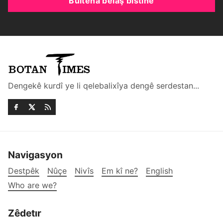
Bûltena belaş bistîne
Dengekê kurdî ye li qelebalixîya dengê serdestan...
Navigasyon
Destpêk
Nûçe
Nivîs
Em kî ne?
English
Who are we?
Zêdetır