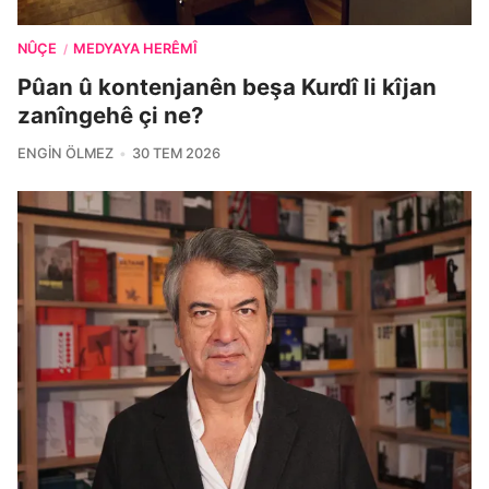
NÛÇE
MEDYAYA HERÊMÎ
/
Pûan û kontenjanên beşa Kurdî li kîjan
zanîngehê çi ne?
ENGIN ÖLMEZ
30 TEM 2026