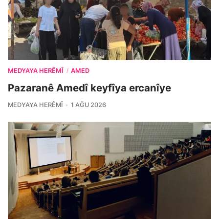
MEDYAYA HERÊMÎ
AMED
/
Pazaranê Amedî keyfîya ercanîye
MEDYAYA HERÊMÎ
1 AĞU 2026