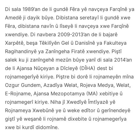
Di sala 1989’an de li gundê Fêra yê navçeya Farqînê ya
Amedê ji dayik bûye. Dibistana seretayî li gundê xwe
Fêra, dibistana navîn û lîseyê li navçeya xwe Farqînê
xwendiye. Di navbera 2009-2013’an de li bajarê
Xarpêtê, beşa Têkilîyên Gel û Danisînê ya Fakulteya
Ragihandinyê ya Zanîngeha Firatê xwendiye. Piştî
salek ku ji zanîngehê mezûn bûye yanî di sala 2014’an
de li Ajansa Nûçeyan a Dîcleyê (DÎHA) dest bi
rojnamegerîyê kiriye. Piştre bi dorê li rojnameyên mîna
Ozgur Gundem, Azadîya Welat, Rojeva Medya, Welat,
E-Rojname, Ajansa Mezopotamya (MA) xebitiye û
rojnamegerî kiriye. Niha jî Xwedîyê Îmtîyazê yê
Rojnameya Xwebûnê ye û weke edîtor û gerînendeyê
giştî yê weşanê li rojnamê dixebite û rojnamegerîya
xwe bi kurdî didomîne.