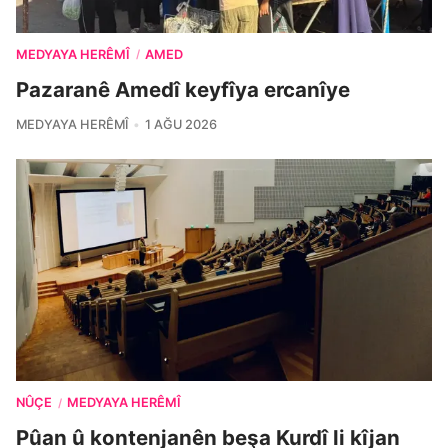
MEDYAYA HERÊMÎ
AMED
/
Pazaranê Amedî keyfîya ercanîye
MEDYAYA HERÊMÎ
1 AĞU 2026
NÛÇE
MEDYAYA HERÊMÎ
/
Pûan û kontenjanên beşa Kurdî li kîjan