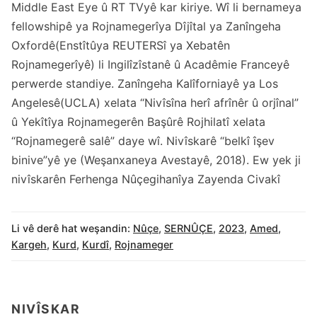
Middle East Eye û RT TVyê kar kiriye. Wî li bernameya
fellowshipê ya Rojnamegerîya Dîjîtal ya Zanîngeha
Oxfordê(Enstîtûya REUTERSî ya Xebatên
Rojnamegerîyê) li Ingilîzîstanê û Acadêmie Franceyê
perwerde standiye. Zanîngeha Kalîforniayê ya Los
Angelesê(UCLA) xelata “Nivîsîna herî afrînêr û orjînal”
û Yekîtîya Rojnamegerên Başûrê Rojhilatî xelata
“Rojnamegerê salê” daye wî. Nivîskarê “belkî îşev
binive”yê ye (Weşanxaneya Avestayê, 2018). Ew yek ji
nivîskarên Ferhenga Nûçegihanîya Zayenda Civakî
Li vê derê hat weşandin:
Nûçe
,
SERNÛÇE
,
2023
,
Amed
,
Kargeh
,
Kurd
,
Kurdî
,
Rojnameger
NIVÎSKAR