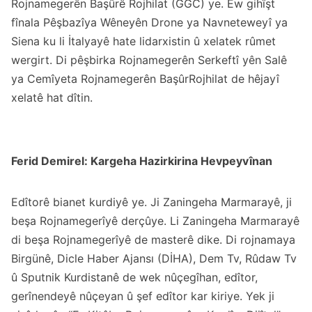
Rojnamegerên Başûrê Rojhilat (GGC) ye. Ew gihîşt
fînala Pêşbazîya Wêneyên Drone ya Navneteweyî ya
Siena ku li İtalyayê hate lidarxistin û xelatek rûmet
wergirt. Di pêşbirka Rojnamegerên Serkeftî yên Salê
ya Cemîyeta Rojnamegerên BaşûrRojhilat de hêjayî
xelatê hat dîtin.
Ferid Demirel: Kargeha Hazirkirina Hevpeyvînan
Edîtorê bianet kurdiyê ye. Ji Zaningeha Marmarayê, ji
beşa Rojnamegerîyê derçûye. Li Zaningeha Marmarayê
di beşa Rojnamegerîyê de masterê dike. Di rojnamaya
Birgünê, Dicle Haber Ajansı (DİHA), Dem Tv, Rûdaw Tv
û Sputnik Kurdistanê de wek nûçegîhan, edîtor,
gerînendeyê nûçeyan û şef edîtor kar kiriye. Yek ji