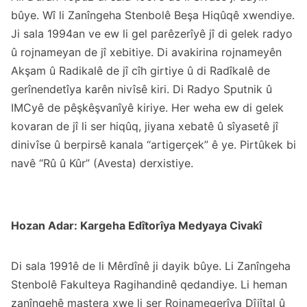
bûye. Wî li Zanîngeha Stenbolê Beşa Hiqûqê xwendiye.
Ji sala 1994an ve ew li gel parêzerîyê jî di gelek radyo
û rojnameyan de jî xebitiye. Di avakirina rojnameyên
Akşam û Radikalê de jî cîh girtiye û di Radîkalê de
gerînendetîya karên nivîsê kiri. Di Radyo Sputnik û
IMCyê de pêşkêşvanîyê kiriye. Her weha ew di gelek
kovaran de jî li ser hiqûq, jiyana xebatê û sîyasetê jî
dinivîse û berpirsê kanala “artigerçek” ê ye. Pirtûkek bi
navê “Rû û Kûr” (Avesta) derxistiye.
Hozan Adar: Kargeha Edîtorîya Medyaya Civakî
Di sala 1991ê de li Mêrdînê ji dayik bûye. Li Zanîngeha
Stenbolê Fakulteya Ragihandinê qedandiye. Li heman
zanîngehê mastera xwe li ser Rojnamegerîya Dîjîtal û