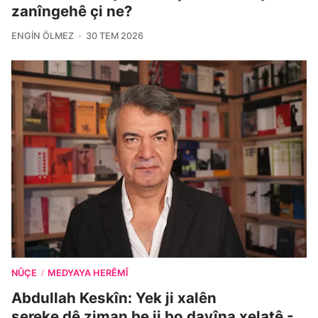
zanîngehê çi ne?
ENGIN ÖLMEZ
30 TEM 2026
NÛÇE
MEDYAYA HERÊMÎ
/
Abdullah Keskîn: Yek ji xalên
sereke dê ziman be ji bo dayîna xelatê -