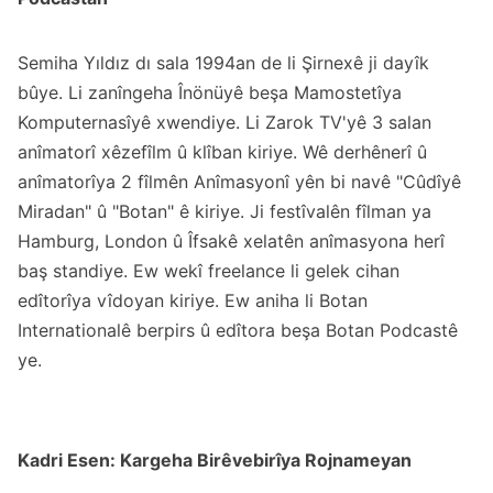
Semiha Yıldız dı sala 1994an de li Şirnexê ji dayîk
bûye. Li zanîngeha Înönüyê beşa Mamostetîya
Komputernasîyê xwendiye. Li Zarok TV'yê 3 salan
anîmatorî xêzefîlm û klîban kiriye. Wê derhênerî û
anîmatorîya 2 fîlmên Anîmasyonî yên bi navê "Cûdîyê
Miradan" û "Botan" ê kiriye. Ji festîvalên fîlman ya
Hamburg, London û Îfsakê xelatên anîmasyona herî
baş standiye. Ew wekî freelance li gelek cihan
edîtorîya vîdoyan kiriye. Ew aniha li Botan
Internationalê berpirs û edîtora beşa Botan Podcastê
ye.
Kadri Esen: Kargeha Birêvebirîya Rojnameyan