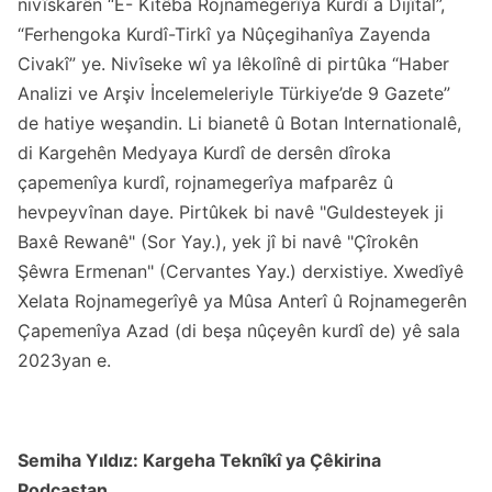
nivîskarên “E- Kitêba Rojnamegerîya Kurdî a Dijîtal”,
“Ferhengoka Kurdî-Tirkî ya Nûçegihanîya Zayenda
Civakî” ye. Nivîseke wî ya lêkolînê di pirtûka “Haber
Analizi ve Arşiv İncelemeleriyle Türkiye’de 9 Gazete”
de hatiye weşandin. Li bianetê û Botan Internationalê,
di Kargehên Medyaya Kurdî de dersên dîroka
çapemenîya kurdî, rojnamegerîya mafparêz û
hevpeyvînan daye. Pirtûkek bi navê "Guldesteyek ji
Baxê Rewanê" (Sor Yay.), yek jî bi navê "Çîrokên
Şêwra Ermenan" (Cervantes Yay.) derxistiye. Xwedîyê
Xelata Rojnamegerîyê ya Mûsa Anterî û Rojnamegerên
Çapemenîya Azad (di beşa nûçeyên kurdî de) yê sala
2023yan e.
Semiha Yıldız: Kargeha Teknîkî ya Çêkirina
Podcastan