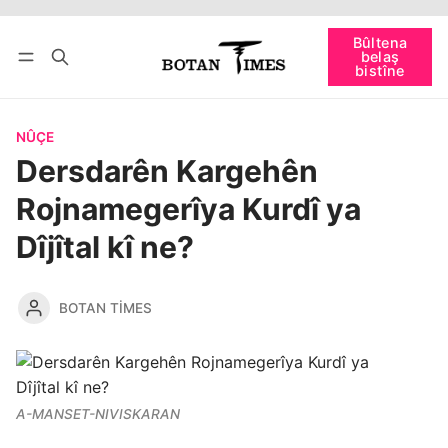
Têkevê
Bûltena belaş bistîne
Bûltena
belaş
bişopîne
bistîne
NÛÇE
Dersdarên Kargehên
Rojnamegerîya Kurdî ya
Dîjîtal kî ne?
BOTAN TIMES
A-MANSET-NIVISKARAN