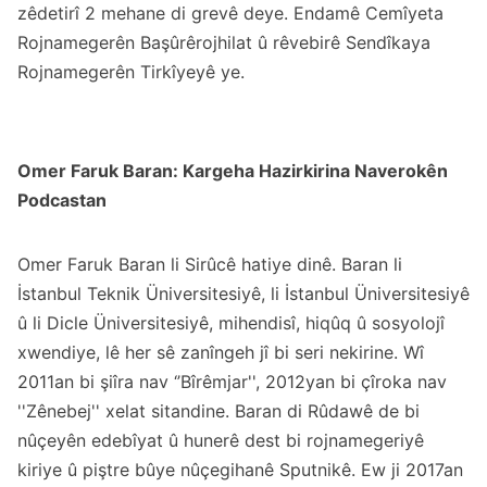
zêdetirî 2 mehane di grevê deye. Endamê Cemîyeta
Rojnamegerên Başûrêrojhilat û rêvebirê Sendîkaya
Rojnamegerên Tirkîyeyê ye.
Omer Faruk Baran: Kargeha Hazirkirina Naverokên
Podcastan
Omer Faruk Baran li Sirûcê hatiye dinê. Baran li
İstanbul Teknik Üniversitesiyê, li İstanbul Üniversitesiyê
û li Dicle Üniversitesiyê, mihendisî, hiqûq û sosyolojî
xwendiye, lê her sê zanîngeh jî bi seri nekirine. Wî
2011an bi şiîra nav ‘’Bîrêmjar'', 2012yan bi çîroka nav
''Zênebej'' xelat sitandine. Baran di Rûdawê de bi
nûçeyên edebîyat û hunerê dest bi rojnamegeriyê
kiriye û piştre bûye nûçegihanê Sputnikê. Ew ji 2017an