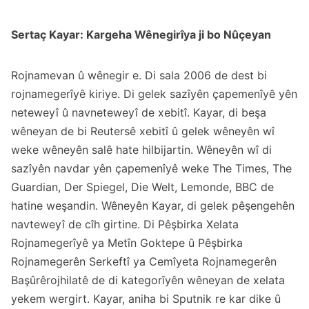
Sertaç Kayar: Kargeha Wênegirîya ji bo Nûçeyan
Rojnamevan û wênegir e. Di sala 2006 de dest bi
rojnamegerîyê kiriye. Di gelek sazîyên çapemenîyê yên
neteweyî û navneteweyî de xebitî. Kayar, di beşa
wêneyan de bi Reutersê xebitî û gelek wêneyên wî
weke wêneyên salê hate hilbijartin. Wêneyên wî di
sazîyên navdar yên çapemenîyê weke The Times, The
Guardian, Der Spiegel, Die Welt, Lemonde, BBC de
hatine weşandin. Wêneyên Kayar, di gelek pêşengehên
navteweyî de cîh girtine. Di Pêşbirka Xelata
Rojnamegerîyê ya Metîn Goktepe û Pêşbirka
Rojnamegerên Serkeftî ya Cemîyeta Rojnamegerên
Başûrêrojhilatê de di kategorîyên wêneyan de xelata
yekem wergirt. Kayar, aniha bi Sputnik re kar dike û