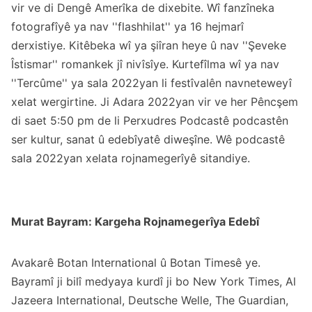
vir ve di Dengê Amerîka de dixebite. Wî fanzîneka
fotografîyê ya nav ''flashhilat'' ya 16 hejmarî
derxistiye. Kitêbeka wî ya şiîran heye û nav ''Şeveke
Îstismar'' romankek jî nivîsîye. Kurtefîlma wî ya nav
''Tercûme'' ya sala 2022yan li festîvalên navneteweyî
xelat wergirtine. Ji Adara 2022yan vir ve her Pêncşem
di saet 5:50 pm de li Perxudres Podcastê podcastên
ser kultur, sanat û edebîyatê diweşîne. Wê podcastê
sala 2022yan xelata rojnamegerîyê sitandiye.
Murat Bayram: Kargeha Rojnamegerîya Edebî
Avakarê Botan International û Botan Timesê ye.
Bayramî ji bilî medyaya kurdî ji bo New York Times, Al
Jazeera International, Deutsche Welle, The Guardian,