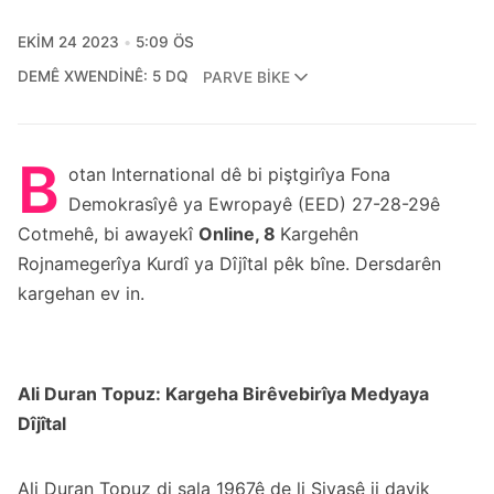
EKIM 24 2023
5:09 ÖS
DEMÊ XWENDINÊ: 5 DQ
PARVE BIKE
B
otan International dê bi piştgirîya Fona
Demokrasîyê ya Ewropayê (EED) 27-28-29ê
Cotmehê, bi awayekî
Online, 8
Kargehên
Rojnamegerîya Kurdî ya Dîjîtal pêk bîne. Dersdarên
kargehan ev in.
Ali Duran Topuz: Kargeha Birêvebirîya Medyaya
Dîjîtal
Ali Duran Topuz di sala 1967ê de li Sivasê ji dayik