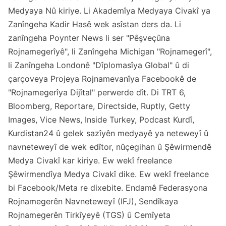
Medyaya Nû kiriye. Li Akademîya Medyaya Civakî ya
Zanîngeha Kadir Hasê wek asîstan ders da. Li
zanîngeha Poynter News li ser "Pêşveçûna
Rojnamegerîyê", li Zanîngeha Michigan "Rojnamegerî",
li Zanîngeha Londonê "Dîplomasîya Global" û di
çarçoveya Projeya Rojnamevanîya Facebookê de
"Rojnamegerîya Dijîtal" perwerde dît. Di TRT 6,
Bloomberg, Reportare, Directside, Ruptly, Getty
Images, Vice News, Inside Turkey, Podcast Kurdî,
Kurdistan24 û gelek sazîyên medyayê ya neteweyî û
navneteweyî de wek edîtor, nûçegihan û Şêwirmendê
Medya Civakî kar kiriye. Ew wekî freelance
Şêwirmendîya Medya Civakî dike. Ew wekî freelance
bi Facebook/Meta re dixebite. Endamê Federasyona
Rojnamegerên Navneteweyî (IFJ), Sendîkaya
Rojnamegerên Tirkîyeyê (TGS) û Cemîyeta