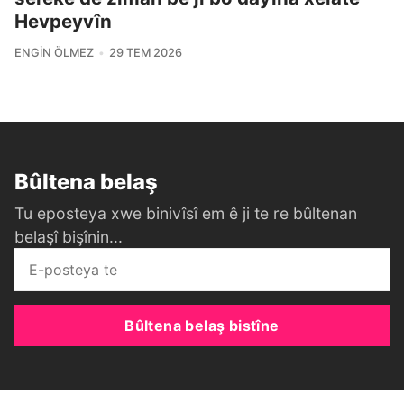
Hevpeyvîn
ENGIN ÖLMEZ
29 TEM 2026
Bûltena belaş
Tu eposteya xwe binivîsî em ê ji te re bûltenan
belaşî bişînin...
Bûltena belaş bistîne