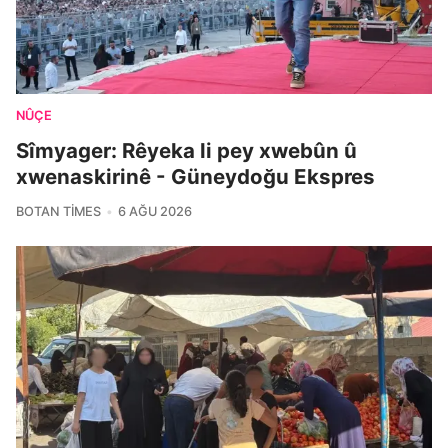
NÛÇE
Sîmyager: Rêyeka li pey xwebûn û
xwenaskirinê - Güneydoğu Ekspres
BOTAN TIMES
6 AĞU 2026