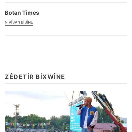
Botan Times
NIVÎSAN BIBÎNE
ZÊDETIR BIXWÎNE