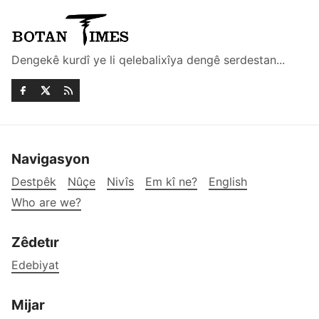
Dengekê kurdî ye li qelebalixîya dengê serdestan...
Navigasyon
Destpêk
Nûçe
Nivîs
Em kî ne?
English
Who are we?
Zêdetır
Edebiyat
Mijar