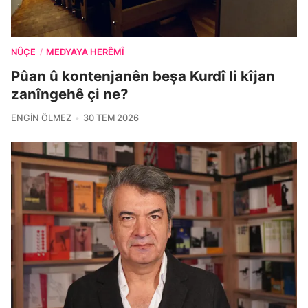
NÛÇE
MEDYAYA HERÊMÎ
/
Pûan û kontenjanên beşa Kurdî li kîjan
zanîngehê çi ne?
ENGIN ÖLMEZ
30 TEM 2026