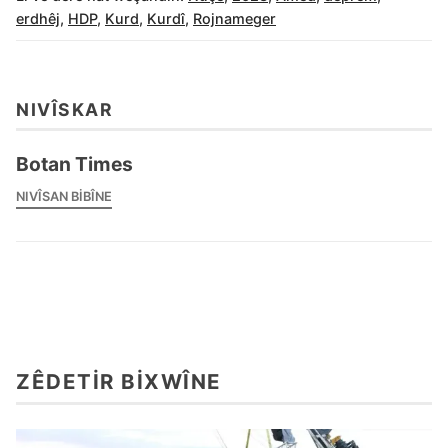
erdhêj
,
HDP
,
Kurd
,
Kurdî
,
Rojnameger
NIVÎSKAR
Botan Times
NIVÎSAN BIBÎNE
ZÊDETIR BIXWÎNE