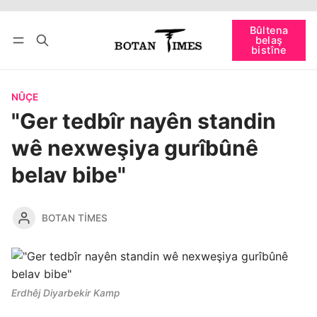
Têkevê
Bûltena belaş bistîne
Bûltena
belaş
bişopîne
bistîne
NÛÇE
"Ger tedbîr nayên standin
wê nexweşiya gurîbûnê
belav bibe"
BOTAN TIMES
Erdhêj Diyarbekir Kamp