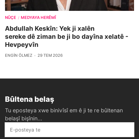
NÛÇE
MEDYAYA HERÊMÎ
/
Abdullah Keskîn: Yek ji xalên
sereke dê ziman be ji bo dayîna xelatê -
Hevpeyvîn
ENGIN ÖLMEZ
29 TEM 2026
Bûltena belaş
Tu eposteya xwe binivîsî em ê ji te re bûltenan
belaşî bişînin...