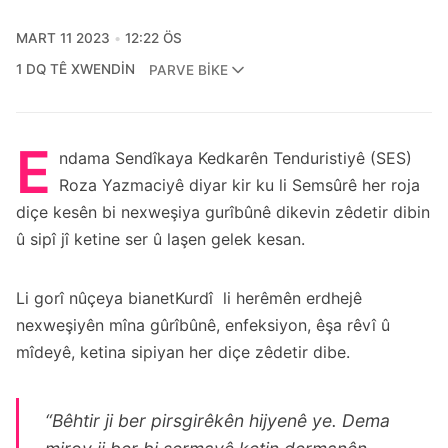
MART 11 2023
12:22 ÖS
1 DQ TÊ XWENDIN
PARVE BIKE
E
ndama Sendîkaya Kedkarên Tenduristiyê (SES)
Roza Yazmaciyê diyar kir ku li Semsûrê her roja
diçe kesên bi nexweşiya gurîbûnê dikevin zêdetir dibin
û sipî jî ketine ser û laşen gelek kesan.
Li gorî nûçeya bianetKurdî
li herêmên erdhejê
nexweşiyên mîna gûrîbûnê, enfeksiyon, êşa rêvî û
mîdeyê, ketina sipiyan her diçe zêdetir dibe.
“Bêhtir ji ber pirsgirêkên hijyenê ye. Dema