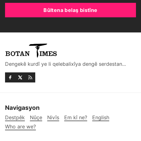
Bûltena belaş bistîne
Dengekê kurdî ye li qelebalixîya dengê serdestan...
Navigasyon
Destpêk
Nûçe
Nivîs
Em kî ne?
English
Who are we?