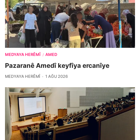
MEDYAYA HERÊMÎ
AMED
/
Pazaranê Amedî keyfîya ercanîye
MEDYAYA HERÊMÎ
1 AĞU 2026