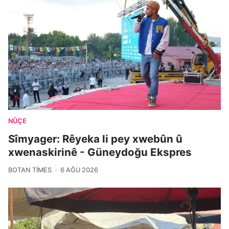
NÛÇE
Sîmyager: Rêyeka li pey xwebûn û
xwenaskirinê - Güneydoğu Ekspres
BOTAN TIMES
6 AĞU 2026