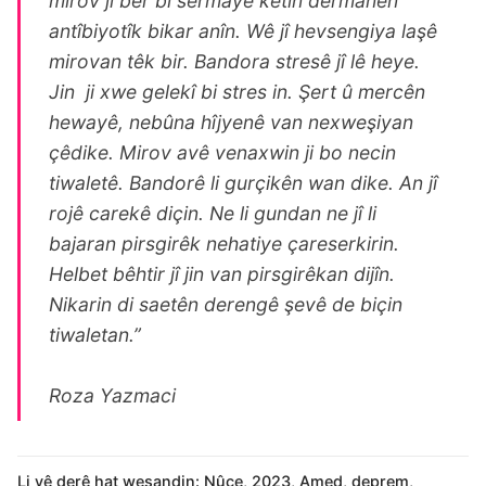
mirov ji ber bi sermayê ketin dermanên
antîbiyotîk bikar anîn. Wê jî hevsengiya laşê
mirovan têk bir. Bandora stresê jî lê heye.
Jin ji xwe gelekî bi stres in. Şert û mercên
hewayê, nebûna hîjyenê van nexweşiyan
çêdike. Mirov avê venaxwin ji bo necin
tiwaletê. Bandorê li gurçikên wan dike. An jî
rojê carekê diçin. Ne li gundan ne jî li
bajaran pirsgirêk nehatiye çareserkirin.
Helbet bêhtir jî jin van pirsgirêkan dijîn.
Nikarin di saetên derengê şevê de biçin
tiwaletan.”
Roza Yazmaci
Li vê derê hat weşandin:
Nûçe
,
2023
,
Amed
,
deprem
,