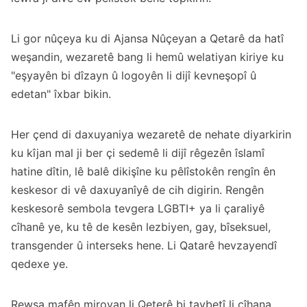
Li gor nûçeya ku di Ajansa Nûçeyan a Qetarê da hatî
weşandin, wezaretê bang li hemû welatiyan kiriye ku
"eşyayên bi dîzayn û logoyên li dijî kevneşopî û
edetan" îxbar bikin.
Her çend di daxuyaniya wezaretê de nehate diyarkirin
ku kîjan mal ji ber çi sedemê li dijî rêgezên îslamî
hatine dîtin, lê balê dikişîne ku pêlîstokên rengîn ên
keskesor di vê daxuyanîyê de cih digirin. Rengên
keskesorê sembola tevgera LGBTI+ ya li çaraliyê
cîhanê ye, ku tê de kesên lezbiyen, gay, bîseksuel,
transgender û interseks hene. Li Qatarê hevzayendî
qedexe ye.
Rewşa mafên mirovan li Qeterê bi taybetî li cîhana