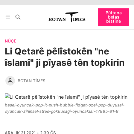
Têkevê
Bûltena belaş bistîne
Bûltena
belaş
bişopîne
bistîne
NÛÇE
Li Qetarê pêlîstokên "ne
îslamî" ji pîyasê tên topkirin
BOTAN TIMES
basel-oyuncak-pop-it-push-bubble-fidget-ozel-pop-duyusal-
oyuncak-zihinsel-stres-gokkusagi-oyuncaklar-17885-81-B
ARALIK 21 2021
2:39 ÖS