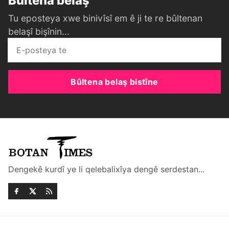
Bûltena belaş
Tu eposteya xwe binivîsî em ê ji te re bûltenan
belaşî bişînin...
Bûltena belaş bistîne
Dengekê kurdî ye li qelebalixîya dengê serdestan...