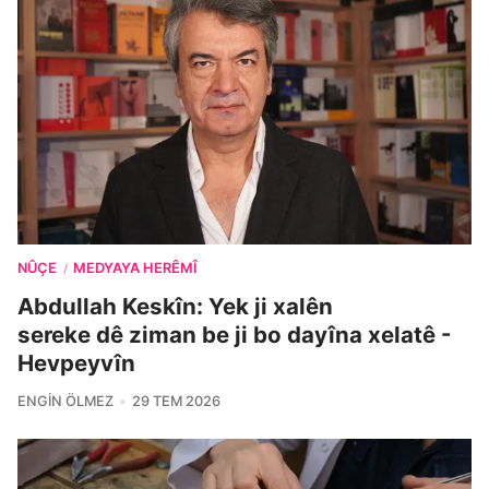
NÛÇE
MEDYAYA HERÊMÎ
/
Abdullah Keskîn: Yek ji xalên
sereke dê ziman be ji bo dayîna xelatê -
Hevpeyvîn
ENGIN ÖLMEZ
29 TEM 2026