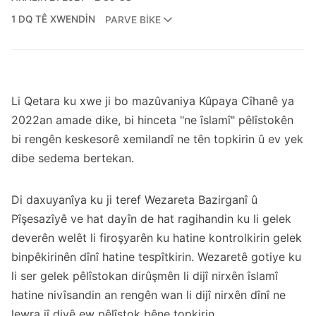
1 DQ TÊ XWENDIN
PARVE BIKE
Li Qetara ku xwe ji bo mazûvaniya Kûpaya Cîhanê ya
2022an amade dike, bi hinceta "ne îslamî" pêlîstokên
bi rengên keskesorê xemilandî ne tên topkirin û ev yek
dibe sedema bertekan.
Di daxuyanîya ku ji teref Wezareta Bazirganî û
Pîşesazîyê ve hat dayîn de hat ragihandin ku li gelek
deverên welêt li firoşyarên ku hatine kontrolkirin gelek
binpêkirinên dînî hatine tespîtkirin. Wezaretê gotiye ku
li ser gelek pêlîstokan dirûşmên li dijî nirxên îslamî
hatine nivîsandin an rengên wan li dijî nirxên dînî ne
lewra jî divê ew pêlîstok bêne topkirin.