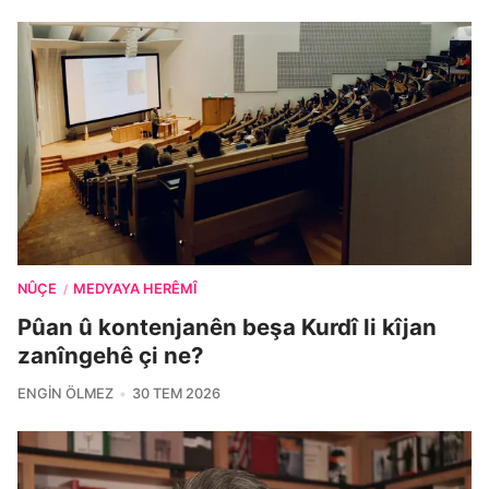
NÛÇE
MEDYAYA HERÊMÎ
/
Pûan û kontenjanên beşa Kurdî li kîjan
zanîngehê çi ne?
ENGIN ÖLMEZ
30 TEM 2026