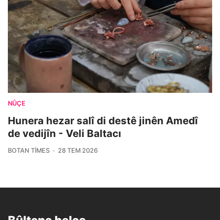
NÛÇE
Hunera hezar salî di destê jinên Amedî
de vedijîn - Veli Baltacı
BOTAN TIMES
28 TEM 2026