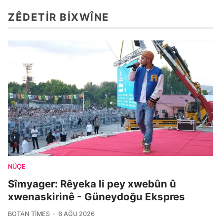
ZÊDETIR BIXWÎNE
NÛÇE
Sîmyager: Rêyeka li pey xwebûn û
xwenaskirinê - Güneydoğu Ekspres
BOTAN TIMES
6 AĞU 2026