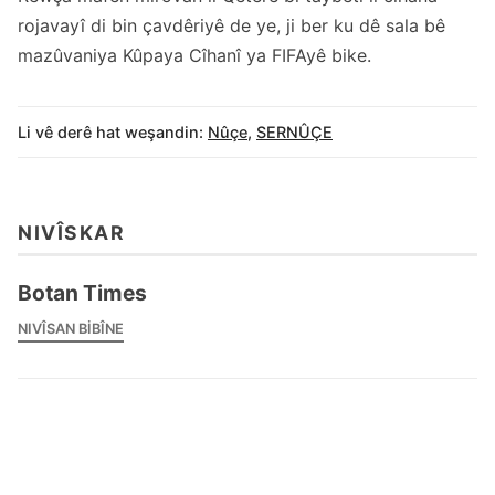
rojavayî di bin çavdêriyê de ye, ji ber ku dê sala bê
mazûvaniya Kûpaya Cîhanî ya FIFAyê bike.
Li vê derê hat weşandin:
Nûçe
,
SERNÛÇE
NIVÎSKAR
Botan Times
NIVÎSAN BIBÎNE