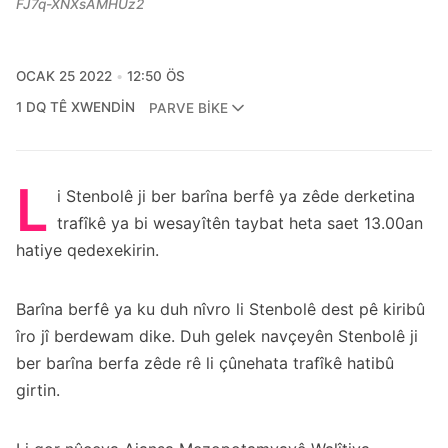
FJ7q-XNXsAMHUz2
OCAK 25 2022
12:50 ÖS
1 DQ TÊ XWENDIN
PARVE BIKE
L
i Stenbolê ji ber barîna berfê ya zêde derketina
trafîkê ya bi wesayîtên taybat heta saet 13.00an
hatiye qedexekirin.
Barîna berfê ya ku duh nîvro li Stenbolê dest pê kiribû
îro jî berdewam dike. Duh gelek navçeyên Stenbolê ji
ber barîna berfa zêde rê li çûnehata trafîkê hatibû
girtin.