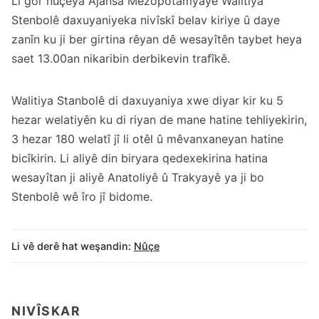
Li gor nûçeya Ajansa Mezopotamyayê Walîtiya
Stenbolê daxuyaniyeka nivîskî belav kiriye û daye
zanîn ku ji ber girtina rêyan dê wesayîtên taybet heya
saet 13.00an nikaribin derbikevin trafîkê.
Walitiya Stanbolê di daxuyaniya xwe diyar kir ku 5
hezar welatiyên ku di riyan de mane hatine tehliyekirin,
3 hezar 180 welatî jî li otêl û mêvanxaneyan hatine
bicîkirin. Li aliyê din biryara qedexekirina hatina
wesayîtan ji aliyê Anatoliyê û Trakyayê ya ji bo
Stenbolê wê îro jî bidome.
Li vê derê hat weşandin:
Nûçe
NIVÎSKAR