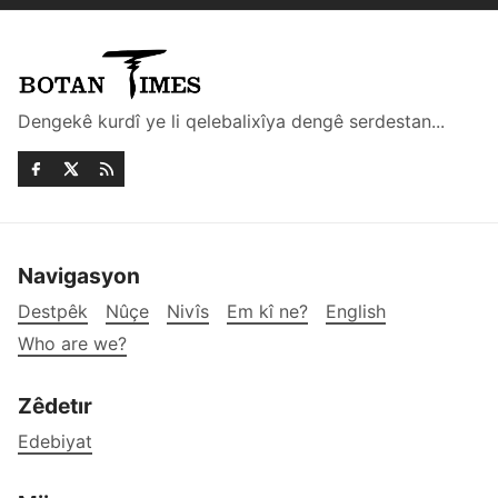
Dengekê kurdî ye li qelebalixîya dengê serdestan...
Navigasyon
Destpêk
Nûçe
Nivîs
Em kî ne?
English
Who are we?
Zêdetır
Edebiyat