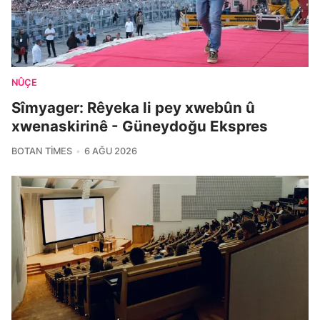
NÛÇE
Sîmyager: Rêyeka li pey xwebûn û
xwenaskirinê - Güneydoğu Ekspres
BOTAN TIMES
6 AĞU 2026