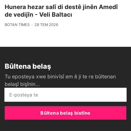
Hunera hezar salî di destê jinên Amedî
de vedijîn - Veli Baltacı
BOTAN TIMES
28 TEM 2026
Bûltena belaş
Tu eposteya xwe binivîsî em ê ji te re bûltenan
belaşî bişînin...
Bûltena belaş bistîne