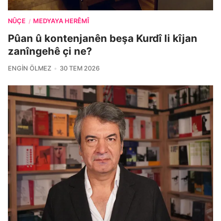
NÛÇE
MEDYAYA HERÊMÎ
/
Pûan û kontenjanên beşa Kurdî li kîjan
zanîngehê çi ne?
ENGIN ÖLMEZ
30 TEM 2026