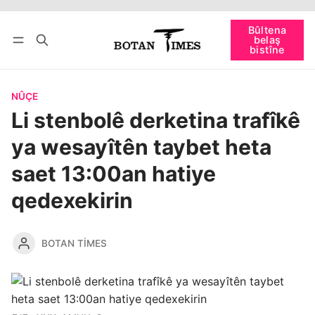
Têkevê
Bûltena belaş bistîne
Bûltena
belaş
bişopîne
bistîne
NÛÇE
Li stenbolê derketina trafîkê
ya wesayîtên taybet heta
saet 13:00an hatiye
qedexekirin
BOTAN TIMES