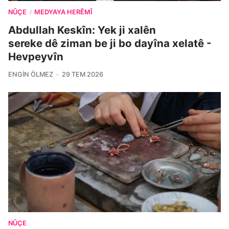
NÛÇE
MEDYAYA HERÊMÎ
/
Abdullah Keskîn: Yek ji xalên
sereke dê ziman be ji bo dayîna xelatê -
Hevpeyvîn
ENGIN ÖLMEZ
29 TEM 2026
NÛÇE