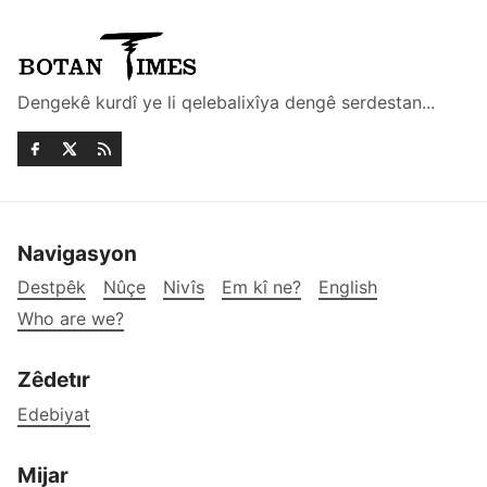
Dengekê kurdî ye li qelebalixîya dengê serdestan...
Navigasyon
Destpêk
Nûçe
Nivîs
Em kî ne?
English
Who are we?
Zêdetır
Edebiyat
Mijar