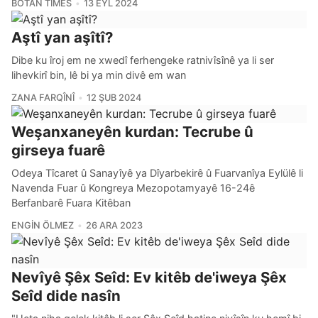
BOTAN TIMES
13 EYL 2024
Aştî yan aşîtî?
Dibe ku îroj em ne xwedî ferhengeke ratnivîsînê ya li ser
lihevkirî bin, lê bi ya min divê em wan
ZANA FARQÎNÎ
12 ŞUB 2024
Weşanxaneyên kurdan: Tecrube û
girseya fuarê
Odeya Tîcaret û Sanayîyê ya Dîyarbekirê û Fuarvanîya Eylülê li
Navenda Fuar û Kongreya Mezopotamyayê 16-24ê
Berfanbarê Fuara Kitêban
ENGIN ÖLMEZ
26 ARA 2023
Nevîyê Şêx Seîd: Ev kitêb de'iweya Şêx
Seîd dide nasîn