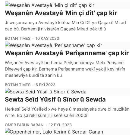
Weşanên Avestayê 'Min çi dît' çap kir
Ji weşanxaneya Avestayê kitêba Min Çi Dît ya Qaçaxê Mirad
çap bû. Berhem ji nivîsarên Qaçaxê Mirad pêk tê û
BOTAN TIMES
10 KAS 2023
Weşanên Avestayê 'Perîşanname' çap kir
Weşanên Avestayê berhema Perîşannameya Mela Perîşanê
Dînewerî çap kir. Berhema Perîşanname wekî yek ji kevintirîn
mesnewîya kurdî tê zanîn ku
BOTAN TIMES
6 EKI 2023
Sewta Seîd Yûsif û Sînor û Sewda
Herkesî Seîd Yûsifekî xwe heye û meseleyeka xwe bi muzîkên
wî re. Bo şairekî şûm jî ji serê salên 2000î
OMER FARUK BARAN
12 EYL 2023