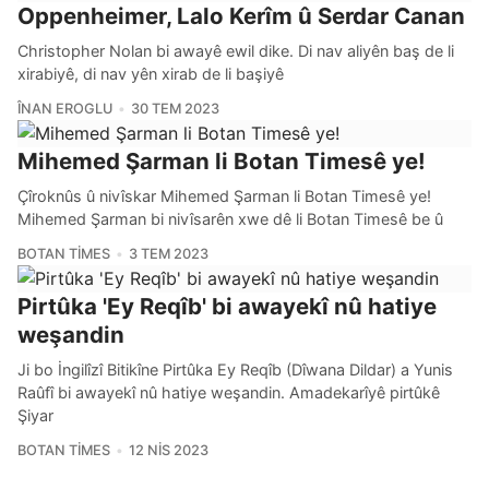
Oppenheimer, Lalo Kerîm û Serdar Canan
Christopher Nolan bi awayê ewil dike. Di nav aliyên baş de li
xirabiyê, di nav yên xirab de li başiyê
ÎNAN EROGLU
30 TEM 2023
Mihemed Şarman li Botan Timesê ye!
Çîroknûs û nivîskar Mihemed Şarman li Botan Timesê ye!
Mihemed Şarman bi nivîsarên xwe dê li Botan Timesê be û
BOTAN TIMES
3 TEM 2023
Pirtûka 'Ey Reqîb' bi awayekî nû hatiye
weşandin
Ji bo İngilîzî Bitikîne Pirtûka Ey Reqîb (Dîwana Dildar) a Yunis
Raûfî bi awayekî nû hatiye weşandin. Amadekarîyê pirtûkê
Şiyar
BOTAN TIMES
12 NIS 2023