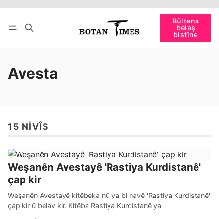
Têkevê
Bûltena belaş bistîne
Bûltena
belaş
bişopîne
bistîne
Avesta
15 NIVÎS
Weşanên Avestayê 'Rastiya Kurdistanê'
çap kir
Weşanên Avestayê kitêbeka nû ya bi navê 'Rastiya Kurdistanê'
çap kir û belav kir. Kitêba Rastiya Kurdistanê ya