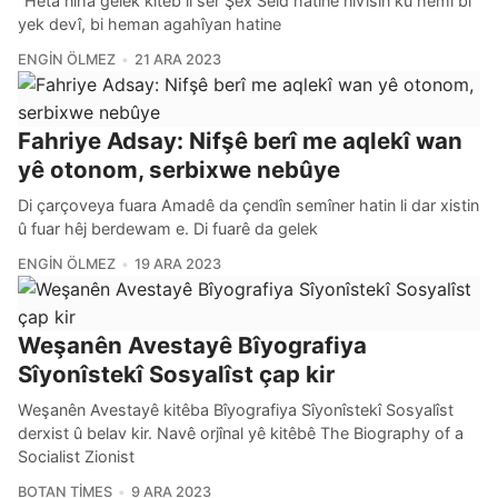
"Heta niha gelek kitêb li ser Şêx Seîd hatine nivîsîn ku hemî bi
yek devî, bi heman agahîyan hatine
ENGIN ÖLMEZ
21 ARA 2023
Fahriye Adsay: Nifşê berî me aqlekî wan
yê otonom, serbixwe nebûye
Di çarçoveya fuara Amadê da çendîn semîner hatin li dar xistin
û fuar hêj berdewam e. Di fuarê da gelek
ENGIN ÖLMEZ
19 ARA 2023
Weşanên Avestayê Bîyografiya
Sîyonîstekî Sosyalîst çap kir
Weşanên Avestayê kitêba Bîyografiya Sîyonîstekî Sosyalîst
derxist û belav kir. Navê orjînal yê kitêbê The Biography of a
Socialist Zionist
BOTAN TIMES
9 ARA 2023