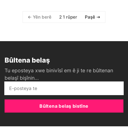
2 1 rûper
Yên berê
Paşê
Bûltena belaş
Tu eposteya xwe binivîsî em ê ji te re bûltenan
belaşî bişînin...
Bûltena belaş bistîne