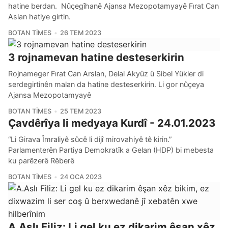
hatine berdan. Nûçegîhanê Ajansa Mezopotamyayê Fırat Can
Aslan hatiye girtin.
BOTAN TIMES
26 TEM 2023
3 rojnamevan hatine desteserkirin
Rojnameger Fırat Can Arslan, Delal Akyüz û Sibel Yükler di
serdegirtinên malan da hatine desteserkirin. Li gor nûçeya
Ajansa Mezopotamyayê
BOTAN TIMES
25 TEM 2023
Çavdêrîya li medyaya Kurdî - 24.01.2023
“Li Girava Îmraliyê sûcê li dijî mirovahiyê tê kirin.”
Parlamenterên Partiya Demokratîk a Gelan (HDP) bi mebesta
ku parêzerê Rêberê
BOTAN TIMES
24 OCA 2023
A.Aslı Filiz: Li gel ku ez dikarim êşan xêz