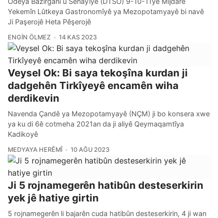
Odeya Bazirganî û Senayîyê (DTSO) 9-10-11yê Mijdarê
Yekemîn Lûtkeya Gastronomîyê ya Mezopotamyayê bi navê
Ji Paşerojê Heta Pêşerojê
ENGIN ÖLMEZ
14 KAS 2023
Veysel Ok: Bi saya tekoşîna kurdan ji
dadgehên Tirkîyeyê encamên wiha
derdikevin
Navenda Çandê ya Mezopotamyayê (NÇM) ji bo konsera xwe
ya ku di 6ê cotmeha 2021an da ji aliyê Qeymaqamtîya
Kadikoyê
MEDYAYA HERÊMÎ
10 AĞU 2023
Ji 5 rojnamegerên hatibûn desteserkirin
yek jê hatiye girtin
5 rojnamegerên li bajarên cuda hatibûn desteserkirin, 4 ji wan