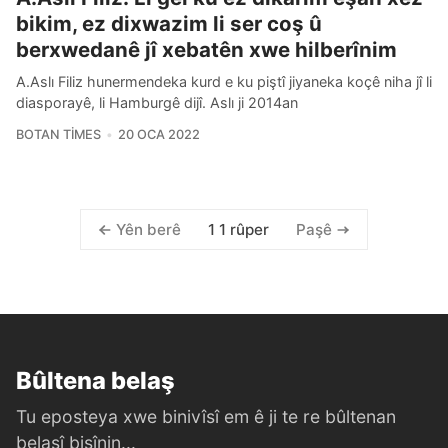
bikim, ez dixwazim li ser coş û
berxwedanê jî xebatên xwe hilberînim
A.Aslı Filiz hunermendeka kurd e ku piştî jiyaneka koçê niha jî li
diasporayê, li Hamburgê dijî. Aslı ji 2014an
BOTAN TIMES
20 OCA 2022
1 1 rûper
Yên berê
Paşê
Bûltena belaş
Tu eposteya xwe binivîsî em ê ji te re bûltenan
belaşî bişînin...