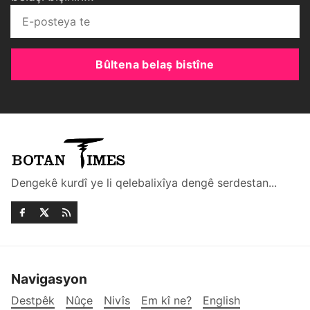
Bûltena belaş bistîne
Dengekê kurdî ye li qelebalixîya dengê serdestan...
Navigasyon
Destpêk
Nûçe
Nivîs
Em kî ne?
English