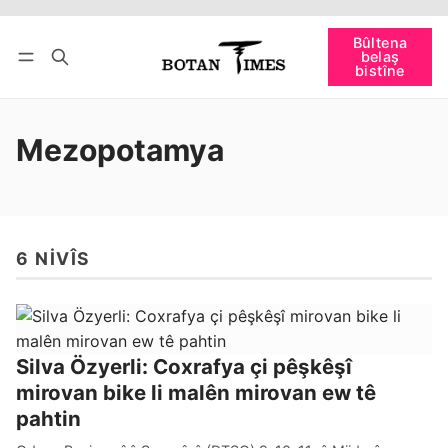
Têkevê
Bûltena belaş bistîne
Bûltena
belaş
bişopîne
bistîne
Mezopotamya
6 NIVÎS
Silva Özyerli: Coxrafya çi pêşkêşî
mirovan bike li malên mirovan ew tê
pahtin