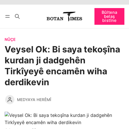
Têkevê
Bûltena belaş bistîne
Bûltena
belaş
bişopîne
bistîne
NÛÇE
Veysel Ok: Bi saya tekoşîna
kurdan ji dadgehên
Tirkîyeyê encamên wiha
derdikevin
MEDYAYA HERÊMÎ