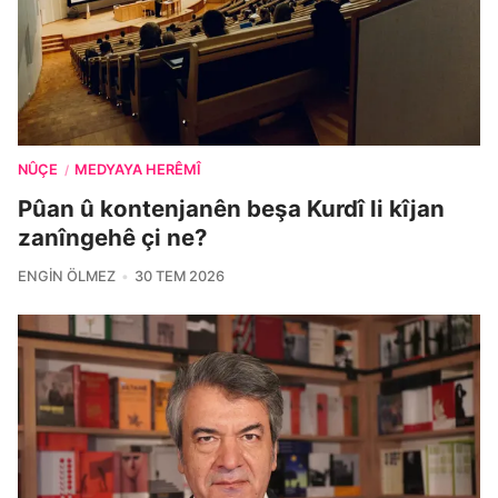
NÛÇE
MEDYAYA HERÊMÎ
/
Pûan û kontenjanên beşa Kurdî li kîjan
zanîngehê çi ne?
ENGIN ÖLMEZ
30 TEM 2026