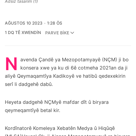
Adsız tasarım (1)
AĞUSTOS 10 2023
1:28 ÖS
1 DQ TÊ XWENDIN
PARVE BIKE
N
avenda Çandê ya Mezopotamyayê (NÇM) ji bo
konsera xwe ya ku di 6ê cotmeha 2021an da ji
aliyê Qeymaqamtîya Kadikoyê ve hatibû qedexekirin
serî li dadgehê dabû.
Heyeta dadgehê NÇMyê mafdar dît û biryara
qeymeqamtîyê betal kir.
Kordînatorê Komeleya Xebatên Medya û Hiqûqê