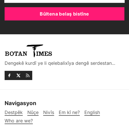
Bûltena belaş bistîne
Dengekê kurdî ye li qelebalixîya dengê serdestan...
Navigasyon
Destpêk
Nûçe
Nivîs
Em kî ne?
English
Who are we?