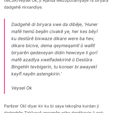
(MLSA)Veysel Ok, ji Ajansa Mezopotamyayê ra biryara
dadgehê nirxandiye.
Dadgehê di biryara xwe da dibêje, 'Huner
mafê hemû beşên civakê ye, her kes bêyî
ku destûrê bixwaze dikare were ba hev,
dikare bicive, dema qeymeqamtî û walîtî
biryarên qedexeyan didin hewceye li gorî
mafê azadîya xweîfadekirinê û Destûra
Bingehîn tevbigerin, tu konser bi awayekî
keyfî nayên astengkirin.'
Veysel Ok
Parêzer Okî diyar kir ku bi saya tekoşîna kurdan ji
dadgehên Tirkîyeyê encamên wiha derdikevin û got;