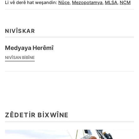
Li vê derê hat weşandin:
Nûçe
,
Mezopotamya
,
MLSA
,
NÇM
NIVÎSKAR
Medyaya Herêmî
NIVÎSAN BIBÎNE
ZÊDETIR BIXWÎNE