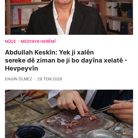
NÛÇE
MEDYAYA HERÊMÎ
/
Abdullah Keskîn: Yek ji xalên
sereke dê ziman be ji bo dayîna xelatê -
Hevpeyvîn
ENGIN ÖLMEZ
29 TEM 2026