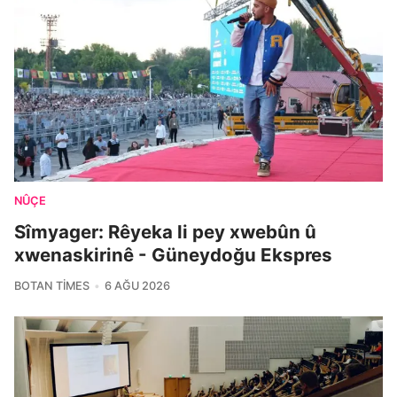
NÛÇE
Sîmyager: Rêyeka li pey xwebûn û
xwenaskirinê - Güneydoğu Ekspres
BOTAN TIMES
6 AĞU 2026