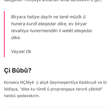
Biryara hatiye dayîn ne tenê mûzîk û
hunera kurdî eleqedar dike, ev biryar
tevahiya hunermendên li welêt eleqedar
dike.
Veysel Ok
Çi Bûbû?
Konsera NÇMyê ji aliyê Qeymeqamtîya Kadikoyê ve bi
îddîaya, "dibe ku tûndî û proprangaya terorê çêbibê"
hatibû qedexekirin.