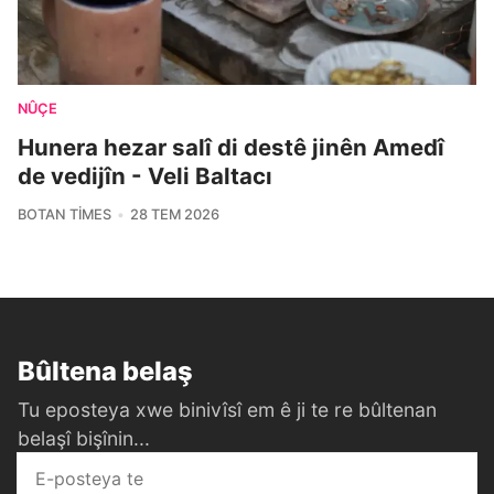
NÛÇE
Hunera hezar salî di destê jinên Amedî
de vedijîn - Veli Baltacı
BOTAN TIMES
28 TEM 2026
Bûltena belaş
Tu eposteya xwe binivîsî em ê ji te re bûltenan
belaşî bişînin...