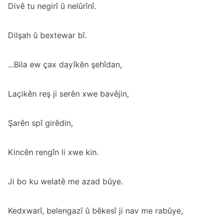
Divê tu negirî û nelûrînî.
Dilşah û bextewar bî.
...Bila ew çax dayîkên şehîdan,
Laçikên reş ji serên xwe bavêjin,
Şarên spî girêdin,
Kincên rengîn li xwe kin.
Ji bo ku welatê me azad bûye.
Kedxwarî, belengazî û bêkesî ji nav me rabûye,