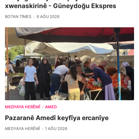
xwenaskirinê - Güneydoğu Ekspres
BOTAN TIMES
6 AĞU 2026
MEDYAYA HERÊMÎ
AMED
/
Pazaranê Amedî keyfîya ercanîye
MEDYAYA HERÊMÎ
1 AĞU 2026