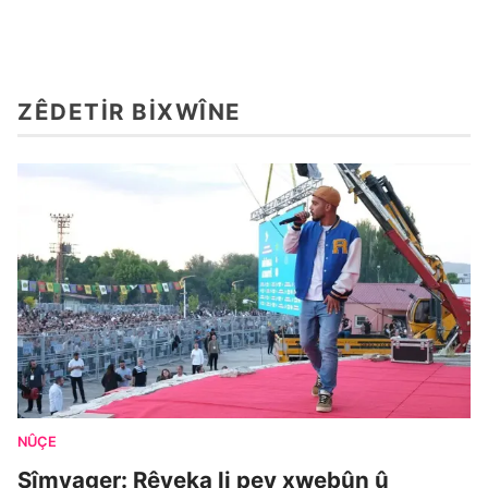
ZÊDETIR BIXWÎNE
NÛÇE
Sîmyager: Rêyeka li pey xwebûn û