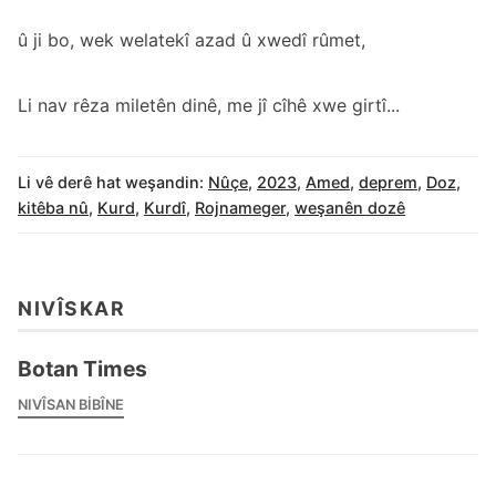
û ji bo, wek welatekî azad û xwedî rûmet,
Li nav rêza miletên dinê, me jî cîhê xwe girtî...
Li vê derê hat weşandin:
Nûçe
,
2023
,
Amed
,
deprem
,
Doz
,
kitêba nû
,
Kurd
,
Kurdî
,
Rojnameger
,
weşanên dozê
NIVÎSKAR
Botan Times
NIVÎSAN BIBÎNE