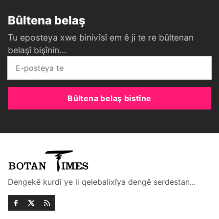
Bûltena belaş
Tu eposteya xwe binivîsî em ê ji te re bûltenan
belaşî bişînin...
Bûltena belaş bistîne
Dengekê kurdî ye li qelebalixîya dengê serdestan...