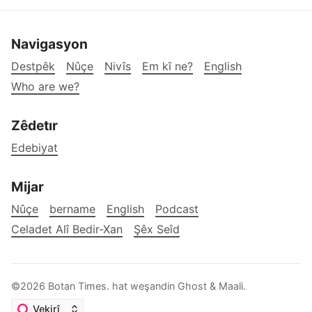
Navigasyon
Destpêk
Nûçe
Nivîs
Em kî ne?
English
Who are we?
Zêdetır
Edebiyat
Mijar
Nûçe
bername
English
Podcast
Celadet Alî Bedir-Xan
Şêx Seîd
©2026
Botan Times
.
hat weşandin
Ghost
&
Maali
.