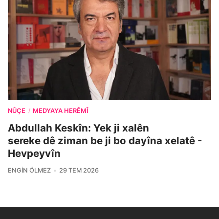
NÛÇE
MEDYAYA HERÊMÎ
/
Abdullah Keskîn: Yek ji xalên
sereke dê ziman be ji bo dayîna xelatê -
Hevpeyvîn
ENGIN ÖLMEZ
29 TEM 2026