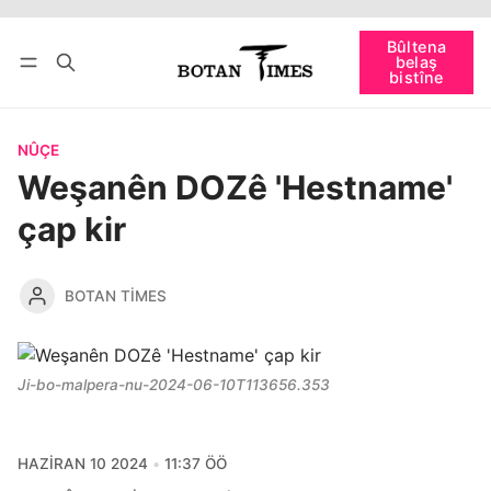
Têkevê
Bûltena belaş bistîne
Bûltena
belaş
bişopîne
bistîne
NÛÇE
Weşanên DOZê 'Hestname'
çap kir
BOTAN TIMES
Ji-bo-malpera-nu-2024-06-10T113656.353
HAZIRAN 10 2024
11:37 ÖÖ