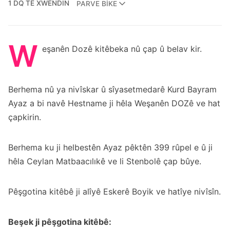
1 DQ TÊ XWENDIN
PARVE BIKE
W
eşanên Dozê kitêbeka nû çap û belav kir.
Berhema nû ya nivîskar û sîyasetmedarê Kurd Bayram
Ayaz a bi navê Hestname ji hêla Weşanên DOZê ve hat
çapkirin.
Berhema ku ji helbestên Ayaz pêktên 399 rûpel e û ji
hêla Ceylan Matbaacılıkê ve li Stenbolê çap bûye.
Pêşgotina kitêbê ji alîyê Eskerê Boyik ve hatîye nivîsîn.
Beşek ji pêşgotina kitêbê: