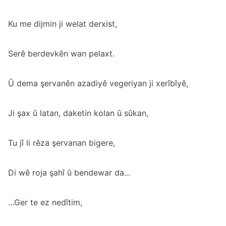
Ku me dijmin ji welat derxist,
Serê berdevkên wan pelaxt.
Û dema şervanên azadiyê vegeriyan ji xerîbîyê,
Ji şax û latan, daketin kolan û sûkan,
Tu jî li rêza şervanan bigere,
Di wê roja şahî û bendewar da...
...Ger te ez nedîtim,