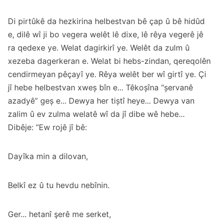
Di pirtûkê da hezkirina helbestvan bê çap û bê hidûd
e, dilê wî ji bo vegera welêt lê dixe, lê rêya vegerê jê
ra qedexe ye. Welat dagirkirî ye. Welêt da zulm û
xezeba dagerkeran e. Welat bi hebs-zindan, qereqolên
cendirmeyan pêçayî ye. Rêya welêt ber wî girtî ye. Çi
jî hebe helbestvan xweș bîn e... Têkoșîna “șervanê
azadyê” geș e... Dewya her tiștî heye... Dewya van
zalim û ev zulma welatê wî da jî dibe wê hebe...
Dibêje: “Ew rojê jî bê:
Dayîka min a dilovan,
Belkî ez û tu hevdu nebînin.
Ger... hetanî şerê me serket,