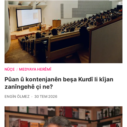
NÛÇE
MEDYAYA HERÊMÎ
/
Pûan û kontenjanên beşa Kurdî li kîjan
zanîngehê çi ne?
ENGIN ÖLMEZ
30 TEM 2026